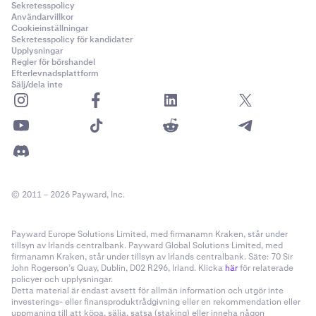
Sekretesspolicy
Användarvillkor
Cookieinställningar
Sekretesspolicy för kandidater
Upplysningar
Regler för börshandel
Efterlevnadsplattform
Sälj/dela inte
© 2011 – 2026 Payward, Inc.
Payward Europe Solutions Limited, med firmanamn Kraken, står under
tillsyn av Irlands centralbank. Payward Global Solutions Limited, med
firmanamn Kraken, står under tillsyn av Irlands centralbank. Säte: 70 Sir
John Rogerson’s Quay, Dublin, D02 R296, Irland. Klicka
här
för relaterade
policyer och upplysningar.
Detta material är endast avsett för allmän information och utgör inte
investerings- eller finansproduktrådgivning eller en rekommendation eller
uppmaning till att köpa, sälja, satsa (staking) eller inneha någon