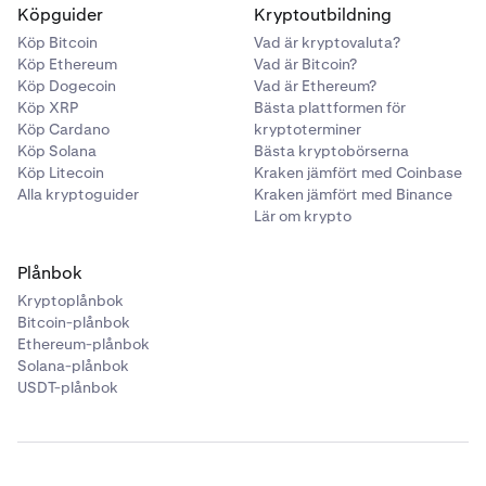
en fullständigare bild av marknadsläget.
marknadsförhållandena.
Köpguider
Kryptoutbildning
eller reaktioner på större händelser. Att kombinera
kombinera spread-analys med andra indikatorer—
Köp Bitcoin
Vad är kryptovaluta?
volymdata med andra mätetal (som volatilitet eller
såsom marknadsdjup eller volym—för att få en djupare
Köp Ethereum
Vad är Bitcoin?
orderboksdjup) kan hjälpa dig att bekräfta om en
förståelse för marknadsdynamiken.
Köp Dogecoin
Vad är Ethereum?
prisrörelse stöds av ett genuint köp-/säljintresse.
Köp XRP
Bästa plattformen för
Köp Cardano
kryptoterminer
Köp Solana
Bästa kryptobörserna
Köp Litecoin
Kraken jämfört med Coinbase
Alla kryptoguider
Kraken jämfört med Binance
Lär om krypto
Plånbok
Kryptoplånbok
Bitcoin-plånbok
Ethereum-plånbok
Solana-plånbok
USDT-plånbok