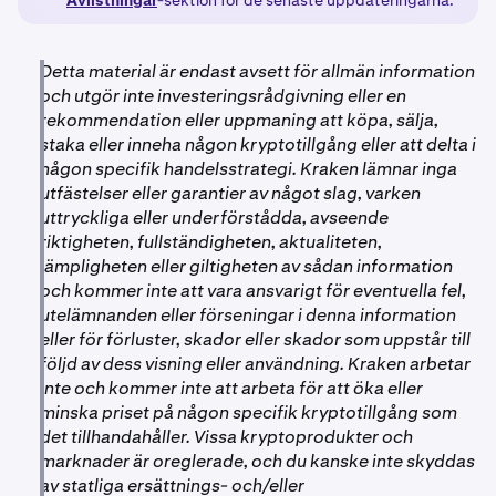
foundation.
•
ELIZAOS-handel och finansiering (insättningar och
uttag) kommer att öppnas samtidigt, efter att
•
Ingen åtgärd krävs från din sida om du är berättigad.
distributionen har slutförts.
•
Detta material är endast avsett för allmän information
ELIZAOS kommer att krediteras direkt till ditt konto
och utgör inte investeringsrådgivning eller en
när distributionen är slutförd.
rekommendation eller uppmaning att köpa, sälja,
•
För mer information om den nya token, se:
staka eller inneha någon kryptotillgång eller att delta i
https://paragraph.com/@elizaos/the-breakdown-
någon specifik handelsstrategi. Kraken lämnar inga
ai16z-elizaos
utfästelser eller garantier av något slag, varken
uttryckliga eller underförstådda, avseende
riktigheten, fullständigheten, aktualiteten,
lämpligheten eller giltigheten av sådan information
och kommer inte att vara ansvarigt för eventuella fel,
utelämnanden eller förseningar i denna information
eller för förluster, skador eller skador som uppstår till
följd av dess visning eller användning. Kraken arbetar
inte och kommer inte att arbeta för att öka eller
minska priset på någon specifik kryptotillgång som
det tillhandahåller. Vissa kryptoprodukter och
marknader är oreglerade, och du kanske inte skyddas
av statliga ersättnings- och/eller