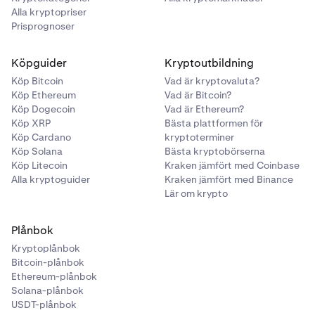
Alla kryptopriser
Prisprognoser
Köpguider
Kryptoutbildning
Köp Bitcoin
Vad är kryptovaluta?
Köp Ethereum
Vad är Bitcoin?
Köp Dogecoin
Vad är Ethereum?
Köp XRP
Bästa plattformen för
Köp Cardano
kryptoterminer
Köp Solana
Bästa kryptobörserna
Köp Litecoin
Kraken jämfört med Coinbase
Alla kryptoguider
Kraken jämfört med Binance
Lär om krypto
Plånbok
Kryptoplånbok
Bitcoin-plånbok
Ethereum-plånbok
Solana-plånbok
USDT-plånbok