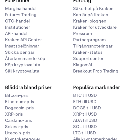
Funktioner
Företag
Marginalhandel
Säkerhet på Kraken
Futures Trading
Karriär på Kraken
OTC-handel
Kraken-bloggen
Institutioner
Kraken för utvecklare
API-handel
Pressrum
Kraken API Center
Partnerprogram
Insatsbelöningar
Tillgångsnoteringar
Skicka pengar
Kraken-status
Återkommande köp
Supportcenter
Köp kryptovaluta
Klagomål
Sälj kryptovaluta
Breakout Prop Trading
Bläddra bland priser
Populära marknader
Bitcoin-pris
BTC till USD
Ethereum-pris
ETH till USD
Dogecoin-pris
DOGE till USD
XRP-pris
XRP till USD
Cardano-pris
ADA till USD
Solana-pris
SOL till USD
Litecoin-pris
LTC till USD
Kryptokategorier
Alla kryptomarknader