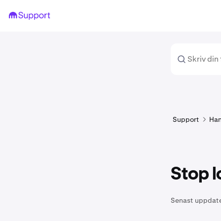
Support
Han
Stop l
Senast uppdat