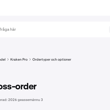
del
Kraken Pro
Ordertyper och optioner
oss-order
erad:
2026 geassemánnu 3