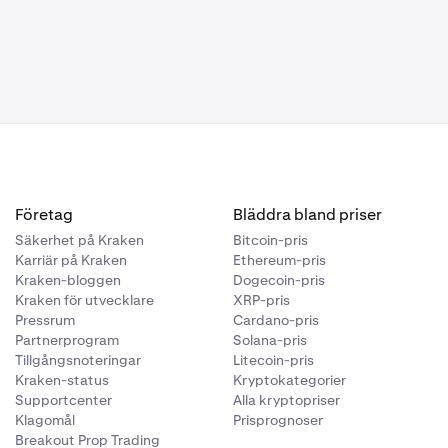
 exempel, om
faller till 54
 kan din order
örskjutning
 För marknader
r till 66 000
 det troligt
adspriset
ris.
 sätter
er dig "om
r din BTC att
 priset* når
order i förväg
å in på
Företag
Bläddra bland priser
Säkerhet på Kraken
Bitcoin-pris
Karriär på Kraken
Ethereum-pris
Kraken-bloggen
Dogecoin-pris
Kraken för utvecklare
XRP-pris
Pressrum
Cardano-pris
Partnerprogram
Solana-pris
Tillgångsnoteringar
Litecoin-pris
Kraken-status
Kryptokategorier
Supportcenter
Alla kryptopriser
Klagomål
Prisprognoser
Breakout Prop Trading