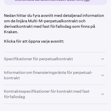
Nedan hittar du fyra avsnitt med detaljerad information
om de linjära Multi-M-perpetualkontrakt och
derivatkontrakt med fast förfallodag som finns på
Kraken.
Klicka för att öppna varje avsnitt:
Specifikationer för perpetualkontrakt
Perpetualderivat är en typ av derivatkontrakt som saknar
Information om finansieringsränta för perpetual-
förfallodatum
och har en
automatisk rullning
varje
kontrakt
timme
.
Perpetualderivat är en typ av derivatkontrakt som saknar
Perpetualkontrakt har en finansieringsränta – en
Kontraktsspecifikationer för kontrakt med fast
förfallodatum
och har en
automatisk rullning
varje
betalning mellan handlare som syftar till att hålla
förfallodag
timme
.
kontraktspriset i linje med spotpriset på den
underliggande tillgången. Mer information om den här
Perpetualkontrakt har en finansieringsränta – en