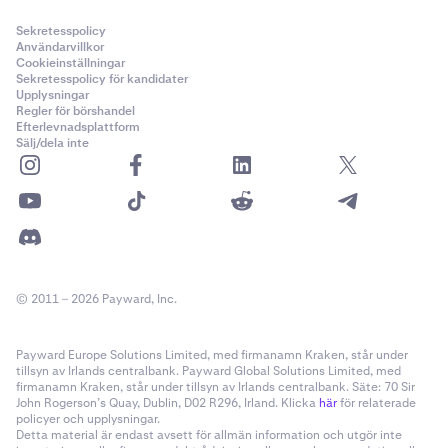
handelstillfället
Dygnet runt, 7 dagar i veckan, 365 dagar om året (exklusive
Sekretesspolicy
Användarvillkor
underhåll
)
PF_ADAUSD
Sista handelstillfälle:
08.00 UTC
Cookieinställningar
Sekretesspolicy för kandidater
Cardano (ADA)
Upplysningar
Vecka: Varje fredag
Regler för börshandel
Avräkningsmetod för vinst och förlust
1
Efterlevnadsplattform
Sälj/dela inte
Månad: Sista fredagen i månaden.
Kontantavräkning i USD med valfri utbetalning i någon av
0,00001
säkerhetsvalutorna
(enbart vinst – förluster realiseras alltid i
Kvartal: Sista fredagen i en månad i
60200000
USD)
marskvartalscykeln (mars, juni, september,
Klass A (50x)
december).
Avgiftsstruktur
22-Mar-2022
Halvårsvis: Sista fredagen i en månad i
Kraken Derivatives använder en maker-taker-
© 2011 – 2026 Payward, Inc.
marskvartalscykeln (mars, juni, september,
avgiftsstruktur
.
december).
Avgifterna beräknas som en procentandel av orderns nominella
PF_AEVOUSD
värde för en matchad handel. Inga avgifter tas ut vid automatisk
Payward Europe Solutions Limited, med firmanamn Kraken, står under
Första handelsdag:
08:00 UTC.
Aevo (AEVO)
rullning eller finansieringsutbetalningar – dessa sker uteslutande
tillsyn av Irlands centralbank. Payward Global Solutions Limited, med
firmanamn Kraken, står under tillsyn av Irlands centralbank. Säte: 70 Sir
mellan motparter.
John Rogerson’s Quay, Dublin, D02 R296, Irland. Klicka
Vecka: Fredagen i varje vecka då inget kontrakt finns
här
för relaterade
1
policyer och upplysningar.
listat veckan därpå.
Detta material är endast avsett för allmän information och utgör inte
0,00001