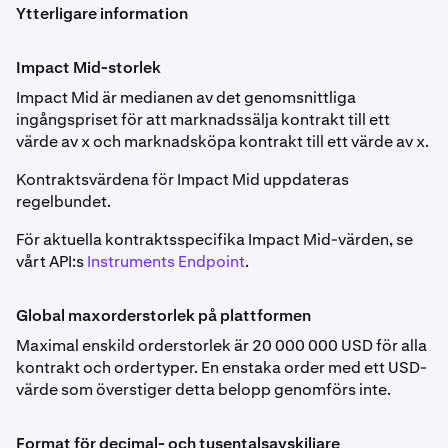
mekanismen finns under ”Perpetual Contract Funding
Ytterligare information
betalning mellan handlare som syftar till att hålla
Rate Information” i nästa rullgardinsmeny.
kontraktspriset i linje med spotpriset på den
underliggande tillgången.
Marginklass
och maximal hävstång per positionsstorlek
Impact Mid-storlek
FF_ETHUSD
beskrivs i
Derivatives Margin Schedule & Maximum
Impact Mid är medianen av det genomsnittliga
Om finansieringsräntan är positiv betalar långa
Leverage
.
Veckovis, månadsvis, kvartalsvis, halvårsvis
ingångspriset för att marknadssälja kontrakt till ett
positioner korta positioner; om den är negativ betalar
värde av x och marknadsköpa kontrakt till ett värde av x.
korta positioner långa positioner.
Ethereum (ETH)
Information om Forex Perpetual (FX perps) finns i
Forex
Kontraktsvärdena för Impact Mid uppdateras
Handlare kan betala eller få finansiering beroende på
0,001
Perpetual Futures
regelbundet.
marknadsläget. Prisdifferensen beräknas varje timme,
och finansieringsjusteringar redovisas som orealiserad
0,1
För aktuella kontraktsspecifika Impact Mid-värden, se
vinst eller förlust och regleras i slutet av varje timme eller
Observera:
vårt API:s
Instruments Endpoint
.
8 000
när nettopositionen förändras.
Avlistade och slutavräknade kontrakt finns arkiverade
här
.
Klass A
Global maxorderstorlek på plattformen
ETHOPTRR
Maximal enskild orderstorlek är 20 000 000 USD för alla
kontrakt och ordertyper. En enstaka order med ett USD-
värde som överstiger detta belopp genomförs inte.
FF_SOLUSD
Automatisk rullningsperiod
Månadsvis, kvartalsvis
PF_1INCHUSD
Format för decimal- och tusentalsavskiljare
Varje timme, i slutet av timmen