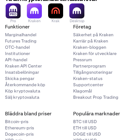
Pro
Kraken
Krak
Desktop
Funktioner
Företag
Marginalhandel
Säkerhet på Kraken
Futures Trading
Karriär på Kraken
OTC-handel
Kraken-bloggen
Institutioner
Kraken för utvecklare
API-handel
Pressrum
Kraken API Center
Partnerprogram
Insatsbelöningar
Tillgångsnoteringar
Skicka pengar
Kraken-status
Återkommande köp
Supportcenter
Köp kryptovaluta
Klagomål
Sälj kryptovaluta
Breakout Prop Trading
Bläddra bland priser
Populära marknader
Bitcoin-pris
BTC till USD
Ethereum-pris
ETH till USD
Dogecoin-pris
DOGE till USD