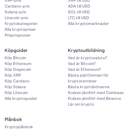
XRP-pris
XRP till USD
Cardano-pris
ADA till USD
Solana-pris
SOL till USD
Litecoin-pris
LTC till USD
Kryptokategorier
Alla kryptomarknader
Alla kryptopriser
Prisprognoser
Köpguider
Kryptoutbildning
Köp Bitcoin
Vad är kryptovaluta?
Köp Ethereum
Vad är Bitcoin?
Köp Dogecoin
Vad är Ethereum?
Köp XRP
Bästa plattformen för
Köp Cardano
kryptoterminer
Köp Solana
Bästa kryptobörserna
Köp Litecoin
Kraken jämfört med Coinbase
Alla kryptoguider
Kraken jämfört med Binance
Lär om krypto
Plånbok
Kryptoplånbok