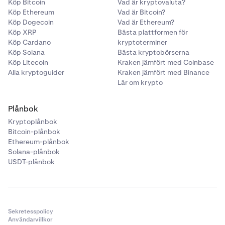
Köp Bitcoin
Vad är kryptovaluta?
Köp Ethereum
Vad är Bitcoin?
Köp Dogecoin
Vad är Ethereum?
Köp XRP
Bästa plattformen för
Köp Cardano
kryptoterminer
Köp Solana
Bästa kryptobörserna
Köp Litecoin
Kraken jämfört med Coinbase
Alla kryptoguider
Kraken jämfört med Binance
Lär om krypto
Plånbok
Kryptoplånbok
Bitcoin-plånbok
Ethereum-plånbok
Solana-plånbok
USDT-plånbok
Sekretesspolicy
Användarvillkor