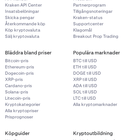
Kraken API Center
Partnerprogram
Insatsbelöningar
Tillgångsnoteringar
Skicka pengar
Kraken-status
Återkommande köp
Supportcenter
Köp kryptovaluta
Klagomål
Sälj kryptovaluta
Breakout Prop Trading
Bläddra bland priser
Populära marknader
Bitcoin-pris
BTC till USD
Ethereum-pris
ETH till USD
Dogecoin-pris
DOGE till USD
XRP-pris
XRP till USD
Cardano-pris
ADA till USD
Solana-pris
SOL till USD
Litecoin-pris
LTC till USD
Kryptokategorier
Alla kryptomarknader
Alla kryptopriser
Prisprognoser
Köpguider
Kryptoutbildning