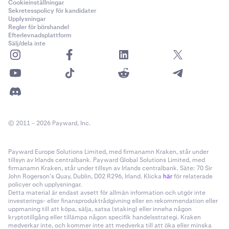
Cookieinställningar
Sekretesspolicy för kandidater
Upplysningar
Regler för börshandel
Efterlevnadsplattform
Sälj/dela inte
© 2011 – 2026 Payward, Inc.
Payward Europe Solutions Limited, med firmanamn Kraken, står under
tillsyn av Irlands centralbank. Payward Global Solutions Limited, med
firmanamn Kraken, står under tillsyn av Irlands centralbank. Säte: 70 Sir
John Rogerson’s Quay, Dublin, D02 R296, Irland. Klicka
här
för relaterade
policyer och upplysningar.
Detta material är endast avsett för allmän information och utgör inte
investerings- eller finansproduktrådgivning eller en rekommendation eller
uppmaning till att köpa, sälja, satsa (staking) eller inneha någon
kryptotillgång eller tillämpa någon specifik handelsstrategi. Kraken
medverkar inte, och kommer inte att medverka till att öka eller minska