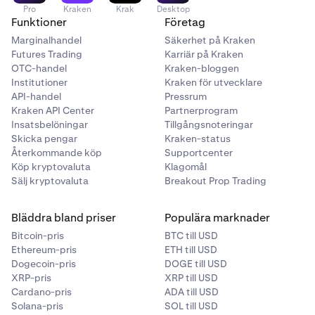
Pro
Kraken
Krak
Desktop
Funktioner
Företag
Marginalhandel
Säkerhet på Kraken
Futures Trading
Karriär på Kraken
OTC-handel
Kraken-bloggen
Institutioner
Kraken för utvecklare
API-handel
Pressrum
Kraken API Center
Partnerprogram
Insatsbelöningar
Tillgångsnoteringar
Skicka pengar
Kraken-status
Återkommande köp
Supportcenter
Köp kryptovaluta
Klagomål
Sälj kryptovaluta
Breakout Prop Trading
Bläddra bland priser
Populära marknader
Bitcoin-pris
BTC till USD
Ethereum-pris
ETH till USD
Dogecoin-pris
DOGE till USD
XRP-pris
XRP till USD
Cardano-pris
ADA till USD
Solana-pris
SOL till USD