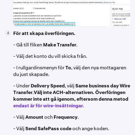
För att skapa överföringen.
4
- Gå till fliken
Make Transfer
.
- Välj det konto du vill skicka från.
- I rullgardinsmenyn för
To
, välj den nya mottagaren
du just skapade.
- Under
Delivery Speed
, välj
Same business day Wire
Transfer
.
Välj inte ACH-alternativen. Överföringen
kommer inte att gå igenom, eftersom denna metod
endast är för wire-insättningar.
- Välj
Amount
och
Frequency
.
- Välj
Send SafePass code
och ange koden.