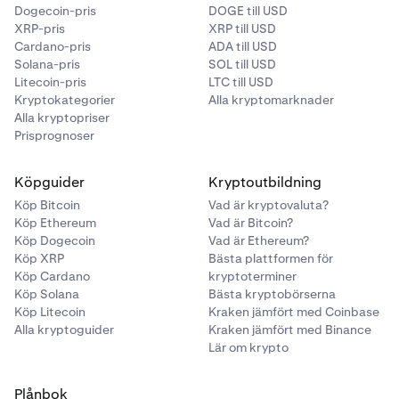
betalningsmetod”. Ange de 16 siffrorna som finns på
Dogecoin-pris
DOGE till USD
ditt Visa- eller Mastercard och lägg till
XRP-pris
XRP till USD
utgångsdatum och den 3-siffriga säkerhetskoden
Cardano-pris
ADA till USD
som finns på baksidan av ditt kort.
Solana-pris
SOL till USD
Litecoin-pris
LTC till USD
Obs: Standardbetalningsvalutan är förbestämd
7
Kryptokategorier
Alla kryptomarknader
beroende på ditt
verifierade bosättningsland.
Alla kryptopriser
Prisprognoser
Köpguider
Kryptoutbildning
Köp Bitcoin
Vad är kryptovaluta?
Köp Ethereum
Vad är Bitcoin?
Köp Dogecoin
Vad är Ethereum?
Köp XRP
Bästa plattformen för
Köp Cardano
kryptoterminer
Köp Solana
Bästa kryptobörserna
Köp Litecoin
Kraken jämfört med Coinbase
Alla kryptoguider
Kraken jämfört med Binance
Lär om krypto
Plånbok