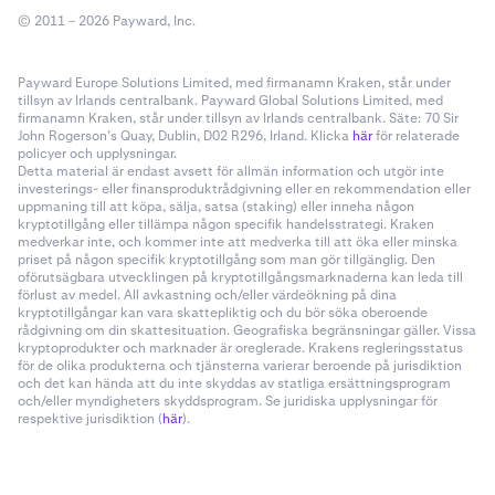
© 2011 – 2026 Payward, Inc.
Payward Europe Solutions Limited, med firmanamn Kraken, står under
tillsyn av Irlands centralbank. Payward Global Solutions Limited, med
firmanamn Kraken, står under tillsyn av Irlands centralbank. Säte: 70 Sir
John Rogerson’s Quay, Dublin, D02 R296, Irland. Klicka
här
för relaterade
policyer och upplysningar.
Detta material är endast avsett för allmän information och utgör inte
investerings- eller finansproduktrådgivning eller en rekommendation eller
uppmaning till att köpa, sälja, satsa (staking) eller inneha någon
kryptotillgång eller tillämpa någon specifik handelsstrategi. Kraken
medverkar inte, och kommer inte att medverka till att öka eller minska
priset på någon specifik kryptotillgång som man gör tillgänglig. Den
oförutsägbara utvecklingen på kryptotillgångsmarknaderna kan leda till
förlust av medel. All avkastning och/eller värdeökning på dina
kryptotillgångar kan vara skattepliktig och du bör söka oberoende
rådgivning om din skattesituation. Geografiska begränsningar gäller. Vissa
kryptoprodukter och marknader är oreglerade. Krakens regleringsstatus
för de olika produkterna och tjänsterna varierar beroende på jurisdiktion
och det kan hända att du inte skyddas av statliga ersättningsprogram
och/eller myndigheters skyddsprogram. Se juridiska upplysningar för
respektive jurisdiktion (
här
).