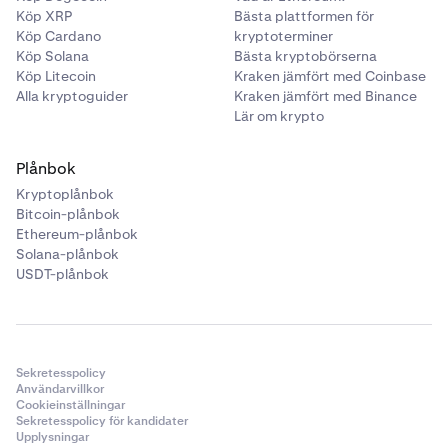
PayID:
PayID är en annan omedelbar betalningstjänst
Köp XRP
Bästa plattformen för
som är tillgänglig för Kraken-kunder i Australien. Med
Köp Cardano
kryptoterminer
den kan AUD skickas till en e-postadress.
Köp Solana
Bästa kryptobörserna
Köp Litecoin
Kraken jämfört med Coinbase
Du hittar din unika e-postadress för PayID tillsammans
Alla kryptoguider
Kraken jämfört med Binance
med dina Osko-banköverföringsuppgifter när du väljer
Lär om krypto
Banköverföring/Osko som insättningsmetod för AUD.
Läs vår guide
Hur sätter jag in AUD?
eller kontakta vårt
Plånbok
supportteam dygnet runt, alla dagar
om du behöver mer
Kryptoplånbok
hjälp.
Bitcoin-plånbok
Ethereum-plånbok
Tyvärr har vi inte stöd för PayID-uttag för tillfället – men
Solana-plånbok
vi jobbar på det.
USDT-plånbok
Sekretesspolicy
Användarvillkor
Cookieinställningar
Sekretesspolicy för kandidater
Upplysningar