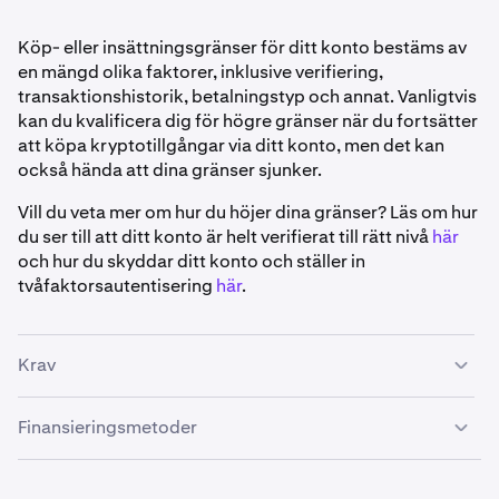
Köp- eller insättningsgränser för ditt konto bestäms av
en mängd olika faktorer, inklusive verifiering,
transaktionshistorik, betalningstyp och annat. Vanligtvis
kan du kvalificera dig för högre gränser när du fortsätter
att köpa kryptotillgångar via ditt konto, men det kan
också hända att dina gränser sjunker.
Vill du veta mer om hur du höjer dina gränser? Läs om hur
du ser till att ditt konto är helt verifierat till rätt nivå
här
och hur du skyddar ditt konto och ställer in
tvåfaktorsautentisering
här
.
Krav
Finansieringsmetoder
•
Ditt Kraken-konto måste vara
verifierat
.
•
Ditt Kraken-konto måste vara registrerat i Australien.
Osko: