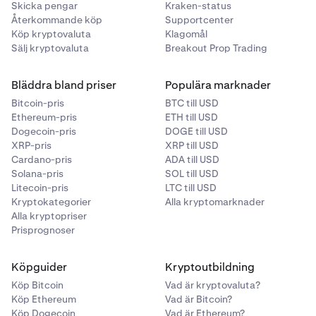
Osko?
Skicka pengar
Kraken-status
Återkommande köp
Supportcenter
Om din bank har stöd för Osko aktiveras det
Köp kryptovaluta
Klagomål
automatiskt när du gör en insättning. Tänk på att
Sälj kryptovaluta
Breakout Prop Trading
vissa banker har dagsgränser för hur mycket som
kan överföras med Osko varje dag. Vi
Bläddra bland priser
Populära marknader
rekommenderar att du kontaktar din bank för mer
Bitcoin-pris
BTC till USD
information om gränserna.
Ethereum-pris
ETH till USD
Dogecoin-pris
DOGE till USD
•
XRP-pris
Var hittar jag mina Osko-
XRP till USD
Cardano-pris
ADA till USD
banköverföringsuppgifter?
Solana-pris
SOL till USD
Litecoin-pris
När du vill sätta in AUD väljer du
LTC till USD
Kryptokategorier
Alla kryptomarknader
Banköverföring/Osko som insättningsmetod och
Alla kryptopriser
där hittar du kontonamn, nummer och BSB för
Prisprognoser
överföring.
Läs vår artikel
Hur sätter jag in AUD?
eller kontakta
Köpguider
Kryptoutbildning
vårt
supportteam dygnet runt, alla dagar
om du
Köp Bitcoin
Vad är kryptovaluta?
behöver mer hjälp.
Köp Ethereum
Vad är Bitcoin?
Köp Dogecoin
Vad är Ethereum?