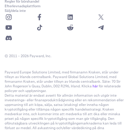
Regler för börshandel
Efterlevnadsplattform
Sälj/dela inte
© 2011 – 2026 Payward, Inc.
Payward Europe Solutions Limited, med firmanamn Kraken, står under
tillsyn av Irlands centralbank. Payward Global Solutions Limited, med
firmanamn Kraken, står under tillsyn av Irlands centralbank. Säte: 70 Sir
John Rogerson’s Quay, Dublin, D02 R296, Irland. Klicka
här
för relaterade
policyer och upplysningar.
Detta material är endast avsett för allmän information och utgör inte
investerings- eller finansproduktrådgivning eller en rekommendation eller
uppmaning till att köpa, sälja, satsa (staking) eller inneha någon
kryptotillgång eller tillämpa någon specifik handelsstrategi. Kraken
medverkar inte, och kommer inte att medverka till att öka eller minska
priset på någon specifik kryptotillgång som man gör tillgänglig. Den
oförutsägbara utvecklingen på kryptotillgångsmarknaderna kan leda till
förlust av medel. All avkastning och/eller värdeökning på dina