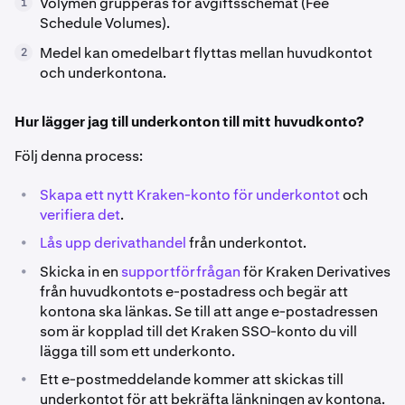
Volymen grupperas för avgiftsschemat (Fee
1
Schedule Volumes).
Medel kan omedelbart flyttas mellan huvudkontot
2
och underkontona.
Hur lägger jag till underkonton till mitt huvudkonto?
Följ denna process:
•
Skapa ett nytt Kraken-konto för underkontot
och
verifiera det
.
•
Lås upp derivathandel
från underkontot.
•
Skicka in en
supportförfrågan
för Kraken Derivatives
från huvudkontots e-postadress och begär att
kontona ska länkas. Se till att ange e-postadressen
som är kopplad till det Kraken SSO-konto du vill
lägga till som ett underkonto.
•
Ett e-postmeddelande kommer att skickas till
underkontot för att bekräfta länkningen av kontona.