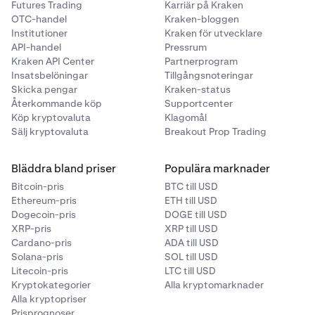
Futures Trading
Karriär på Kraken
OTC-handel
Kraken-bloggen
Institutioner
Kraken för utvecklare
API-handel
Pressrum
Kraken API Center
Partnerprogram
Insatsbelöningar
Tillgångsnoteringar
Skicka pengar
Kraken-status
Återkommande köp
Supportcenter
Köp kryptovaluta
Klagomål
Sälj kryptovaluta
Breakout Prop Trading
Bläddra bland priser
Populära marknader
Bitcoin-pris
BTC till USD
Ethereum-pris
ETH till USD
Dogecoin-pris
DOGE till USD
XRP-pris
XRP till USD
Cardano-pris
ADA till USD
Solana-pris
SOL till USD
Litecoin-pris
LTC till USD
Kryptokategorier
Alla kryptomarknader
Alla kryptopriser
Prisprognoser