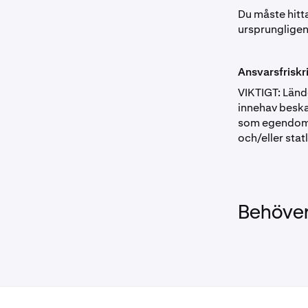
Du måste hitt
ursprungligen
Ansvarsfriskr
VIKTIGT: Lände
innehav beskat
som egendom, s
och/eller stat
Behöver