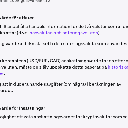
erad:
2026 guovvamánnu 24
ärde för affärer
tillhandahålla handelsinformation för de två valutor som är di
in affär (d.v.s.
basvalutan och noteringsvalutan
).
ingsvärde är tekniskt sett i den noteringsvaluta som användes 
.
ta kontantens (USD/EUR/CAD) anskaffningsvärde för en affär 
n valutan, måste du själv uppskatta detta baserat på
historisk
er
.
g att inkludera handelsavgifter (om några) i beräkningen av
ärdet.
ärde för insättningar
öjlighet att veta anskaffningsvärdet för kryptovalutor som sat