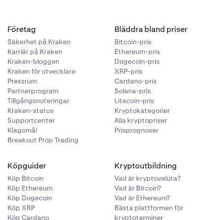
Företag
Bläddra bland priser
Säkerhet på Kraken
Bitcoin-pris
Karriär på Kraken
Ethereum-pris
Kraken-bloggen
Dogecoin-pris
Kraken för utvecklare
XRP-pris
Pressrum
Cardano-pris
Partnerprogram
Solana-pris
Tillgångsnoteringar
Litecoin-pris
Kraken-status
Kryptokategorier
Supportcenter
Alla kryptopriser
Klagomål
Prisprognoser
Breakout Prop Trading
Köpguider
Kryptoutbildning
Köp Bitcoin
Vad är kryptovaluta?
Köp Ethereum
Vad är Bitcoin?
Köp Dogecoin
Vad är Ethereum?
Köp XRP
Bästa plattformen för
Köp Cardano
kryptoterminer