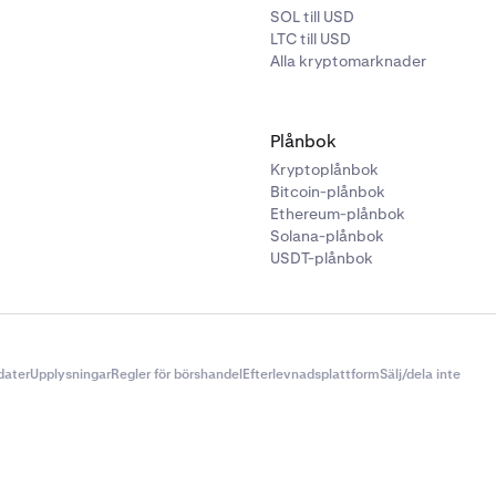
SOL till USD
LTC till USD
Alla kryptomarknader
Plånbok
Kryptoplånbok
Bitcoin-plånbok
Ethereum-plånbok
Solana-plånbok
USDT-plånbok
dater
Upplysningar
Regler för börshandel
Efterlevnadsplattform
Sälj/dela inte