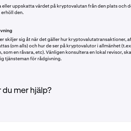
a eller uppskatta värdet på kryptovalutan från den plats och 
 erhöll den.
ivning
r skiljer sig åt när det gäller hur kryptovalutatransaktioner, a
tas (om alls) och hur de ser på kryptovalutor i allmänhet (t.e
om en råvara, etc). Vänligen konsultera en lokal revisor, ska
lig tjänsteman för rådgivning.
 du mer hjälp?