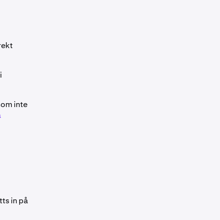
rekt
i
som inte
a
ts in på