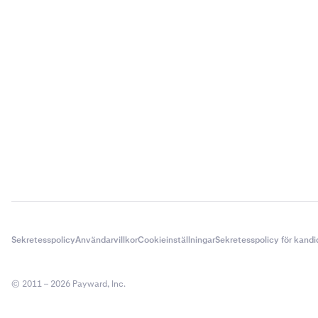
Sekretesspolicy
Användarvillkor
Cookieinställningar
Sekretesspolicy för kandi
© 2011 – 2026 Payward, Inc.