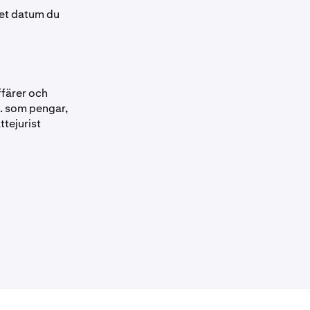
det datum du
ffärer och
x. som pengar,
ttejurist