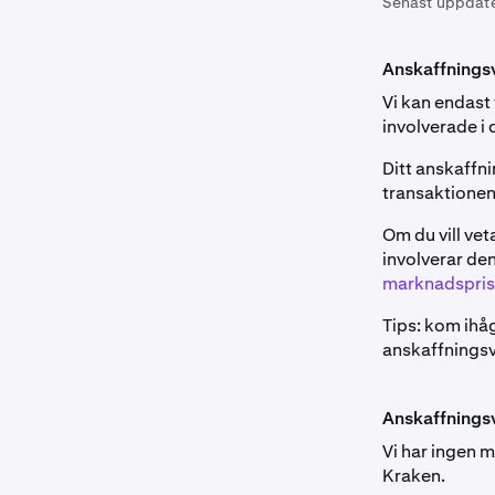
Senast uppdat
Anskaffningsv
Vi kan endast 
involverade i d
Ditt anskaffn
transaktionen
Om du vill ve
involverar de
marknadspris
Tips: kom ihå
anskaffningsv
Anskaffningsv
Vi har ingen m
Kraken.