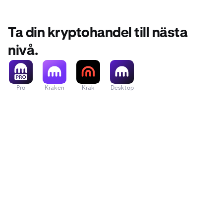
Ta din kryptohandel till nästa
nivå.
Pro
Kraken
Krak
Desktop