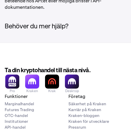
beteende hos API:et eller möjliga brister i API-
dokumentationen.
Behöver du mer hjälp?
Ta din kryptohandel till nästa nivå.
Pro
Kraken
Krak
Desktop
Funktioner
Företag
Marginalhandel
Säkerhet på Kraken
Futures Trading
Karriär på Kraken
OTC-handel
Kraken-bloggen
Institutioner
Kraken för utvecklare
API-handel
Pressrum