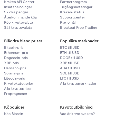
Kraken API Center
Partnerprogram
Insatsbelöningar
Tillgångsnoteringar
Skicka pengar
Kraken-status
Återkommande köp
Supportcenter
Köp kryptovaluta
Klagomål
Sälj kryptovaluta
Breakout Prop Trading
Bläddra bland priser
Populära marknader
Bitcoin-pris
BTC till USD
Ethereum-pris
ETH till USD
Dogecoin-pris
DOGE till USD
XRP-pris
XRP till USD
Cardano-pris
ADA till USD
Solana-pris
SOL till USD
Litecoin-pris
LTC till USD
Kryptokategorier
Alla kryptomarknader
Alla kryptopriser
Prisprognoser
Köpguider
Kryptoutbildning
Köp Bitcoin
Vad är kryptovaluta?