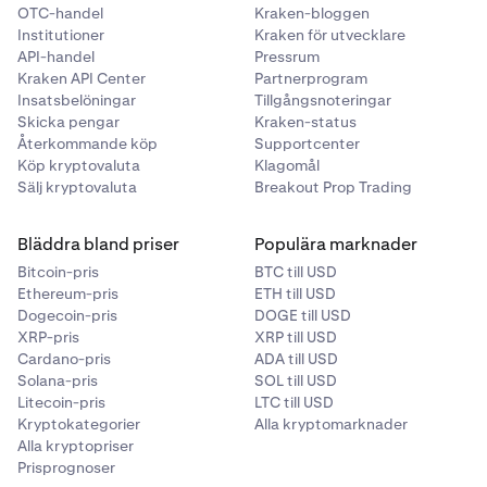
OTC-handel
Kraken-bloggen
Institutioner
Kraken för utvecklare
API-handel
Pressrum
Kraken API Center
Partnerprogram
Insatsbelöningar
Tillgångsnoteringar
Skicka pengar
Kraken-status
Återkommande köp
Supportcenter
Köp kryptovaluta
Klagomål
Sälj kryptovaluta
Breakout Prop Trading
Bläddra bland priser
Populära marknader
Bitcoin-pris
BTC till USD
Ethereum-pris
ETH till USD
Dogecoin-pris
DOGE till USD
XRP-pris
XRP till USD
Cardano-pris
ADA till USD
Solana-pris
SOL till USD
Litecoin-pris
LTC till USD
Kryptokategorier
Alla kryptomarknader
Alla kryptopriser
Prisprognoser