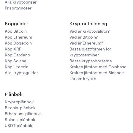
Alla kryptopriser
Prisprognoser
Köpguider
Kryptoutbildning
Köp Bitcoin
Vad är kryptovaluta?
Köp Ethereum
Vad är Bitcoin?
Köp Dogecoin
Vad är Ethereum?
Köp XRP
Bästa plattformen för
Köp Cardano
kryptoterminer
Köp Solana
Bästa kryptobörserna
Köp Litecoin
Kraken jämfört med Coinbase
Alla kryptoguider
Kraken jämfört med Binance
Lär om krypto
Plånbok
Kryptoplånbok
Bitcoin-plånbok
Ethereum-plånbok
Solana-plånbok
USDT-plånbok