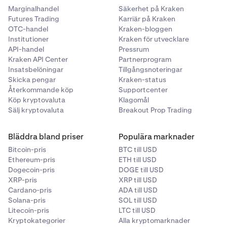
Marginalhandel
Säkerhet på Kraken
Futures Trading
Karriär på Kraken
OTC-handel
Kraken-bloggen
Institutioner
Kraken för utvecklare
API-handel
Pressrum
Kraken API Center
Partnerprogram
Insatsbelöningar
Tillgångsnoteringar
Skicka pengar
Kraken-status
Återkommande köp
Supportcenter
Köp kryptovaluta
Klagomål
Sälj kryptovaluta
Breakout Prop Trading
Bläddra bland priser
Populära marknader
Bitcoin-pris
BTC till USD
Ethereum-pris
ETH till USD
Dogecoin-pris
DOGE till USD
XRP-pris
XRP till USD
Cardano-pris
ADA till USD
Solana-pris
SOL till USD
Litecoin-pris
LTC till USD
Kryptokategorier
Alla kryptomarknader