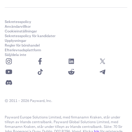
Sekretesspolicy
Användarvillkor
Cookieinställningar
Sekretesspolicy för kandidater
Upplysningar
Regler för börshandel
Efterlevnadsplattform
Sälj/dela inte
© 2011 – 2026 Payward, Inc.
Payward Europe Solutions Limited, med firmanamn Kraken, står under
tillsyn av Irlands centralbank. Payward Global Solutions Limited, med
firmanamn Kraken, står under tillsyn av Irlands centralbank. Säte: 70 Sir
John Rogerson’s Quay, Dublin, D02 R296, Irland. Klicka
här
för relaterade