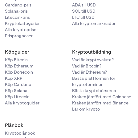
Cardano-pris
ADA till USD
Solana-pris
SOL till USD
Litecoin-pris
LTC till USD
Kryptokategorier
Alla kryptomarknader
Alla kryptopriser
Prisprognoser
Köpguider
Kryptoutbildning
Köp Bitcoin
Vad är kryptovaluta?
Köp Ethereum
Vad är Bitcoin?
Köp Dogecoin
Vad är Ethereum?
Köp XRP
Bästa plattformen för
Köp Cardano
kryptoterminer
Köp Solana
Bästa kryptobörserna
Köp Litecoin
Kraken jämfört med Coinbase
Alla kryptoguider
Kraken jämfört med Binance
Lär om krypto
Plånbok
Kryptoplånbok