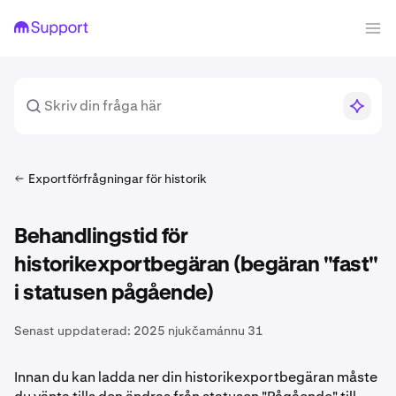
Exportförfrågningar för historik
Behandlingstid för
historikexportbegäran (begäran "fast"
i statusen pågående)
Senast uppdaterad:
2025 njukčamánnu 31
Innan du kan ladda ner din historikexportbegäran måste