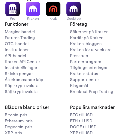
Pro
Kraken
Krak
Desktop
Funktioner
Företag
Marginalhandel
Säkerhet på Kraken
Futures Trading
Karriär på Kraken
OTC-handel
Kraken-bloggen
Institutioner
Kraken för utvecklare
API-handel
Pressrum
Kraken API Center
Partnerprogram
Insatsbelöningar
Tillgångsnoteringar
Skicka pengar
Kraken-status
Återkommande köp
Supportcenter
Köp kryptovaluta
Klagomål
Sälj kryptovaluta
Breakout Prop Trading
Bläddra bland priser
Populära marknader
Bitcoin-pris
BTC till USD
Ethereum-pris
ETH till USD
Dogecoin-pris
DOGE till USD
XRP-pris
XRP till USD