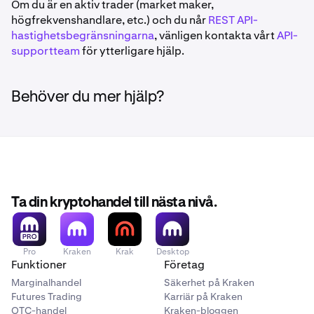
Om du är en aktiv trader (market maker,
högfrekvenshandlare, etc.) och du når
REST API-
hastighetsbegränsningarna
, vänligen kontakta vårt
API-
supportteam
för ytterligare hjälp.
Behöver du mer hjälp?
Ta din kryptohandel till nästa nivå.
Pro
Kraken
Krak
Desktop
Funktioner
Företag
Marginalhandel
Säkerhet på Kraken
Futures Trading
Karriär på Kraken
OTC-handel
Kraken-bloggen