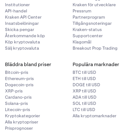
Institutioner
Kraken för utvecklare
API-handel
Pressrum
Kraken API Center
Partnerprogram
Insatsbelöningar
Tillgångsnoteringar
Skicka pengar
Kraken-status
Återkommande köp
Supportcenter
Köp kryptovaluta
Klagomål
Sälj kryptovaluta
Breakout Prop Trading
Bläddra bland priser
Populära marknader
Bitcoin-pris
BTC till USD
Ethereum-pris
ETH till USD
Dogecoin-pris
DOGE till USD
XRP-pris
XRP till USD
Cardano-pris
ADA till USD
Solana-pris
SOL till USD
Litecoin-pris
LTC till USD
Kryptokategorier
Alla kryptomarknader
Alla kryptopriser
Prisprognoser