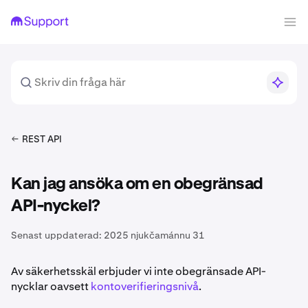
REST API
Kan jag ansöka om en obegränsad
API-nyckel?
Senast uppdaterad:
2025 njukčamánnu 31
Av säkerhetsskäl erbjuder vi inte obegränsade API-
nycklar oavsett
kontoverifieringsnivå
.