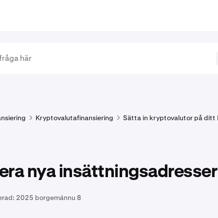
ansiering
Kryptovalutafinansiering
Sätta in kryptovalutor på dit
era nya insättningsadresser
erad:
2025 borgemánnu 8