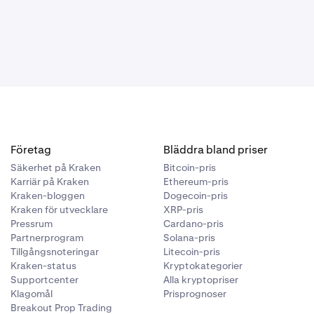
Företag
Bläddra bland priser
Säkerhet på Kraken
Bitcoin-pris
Karriär på Kraken
Ethereum-pris
Kraken-bloggen
Dogecoin-pris
Kraken för utvecklare
XRP-pris
Pressrum
Cardano-pris
Partnerprogram
Solana-pris
Tillgångsnoteringar
Litecoin-pris
Kraken-status
Kryptokategorier
Supportcenter
Alla kryptopriser
Klagomål
Prisprognoser
Breakout Prop Trading