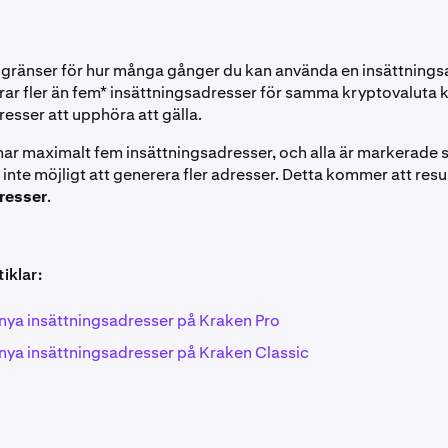
a gränser för hur många gånger du kan använda en insättning
ar fler än fem* insättningsadresser för samma kryptovaluta
esser att upphöra att gälla.
ar maximalt fem insättningsadresser, och alla är markerade
t inte möjligt att generera fler adresser. Detta kommer att resul
resser
.
iklar:
nya insättningsadresser på Kraken Pro
nya insättningsadresser på Kraken Classic