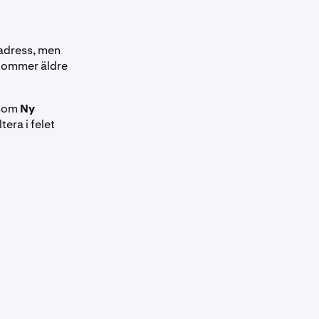
sadress, men
 kommer äldre
 som
Ny
tera i felet