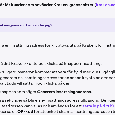
 är för kunder som använder Kraken-gränssnittet (
kraken.c
raken-gränssnitt använder jag?
ra en insättningsadress för kryptovaluta på Kraken, följ instr
på ditt Kraken-konto och klicka på knappen Insättning.
 rullgardinsmenyn kommer att vara förifylld med din tillgängl
 generera en insättningsadress för en annan krypto än den so
valuta du vill sätta in och klicka på den.
 knappen som säger
Generera insättningsadress
.
a sekunder så blir en ny insättningsadress tillgänglig. Den g
utaadressen kan väljas och användas för att
sätta in på ditt 
kså se en
QR-kod
för att enkelt skanna insättningsadressen ti