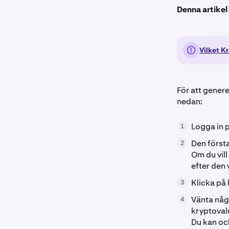
Denna artikel
Vilket K
För att genere
nedan:
Logga in 
1
Den första
2
Om du vill
efter den 
Klicka på
3
Vänta någr
4
kryptoval
Du kan oc