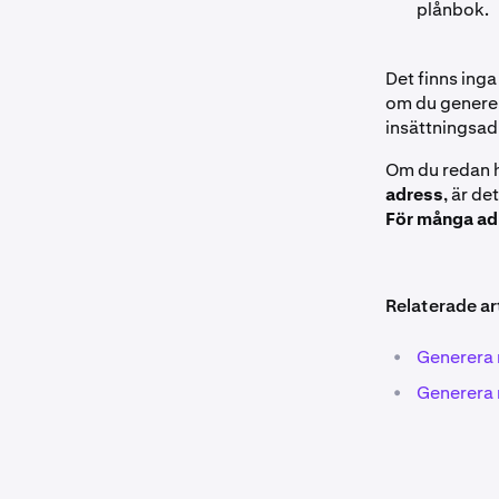
plånbok.
Det finns ing
om du generer
insättningsadr
Om du redan h
adress
, är de
För många ad
Relaterade art
•
Generera 
•
Generera 