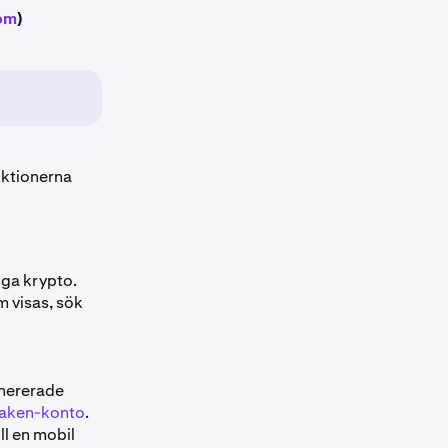
om
)
uktionerna
iga krypto.
m visas, sök
enererade
Kraken-konto
.
ll en mobil