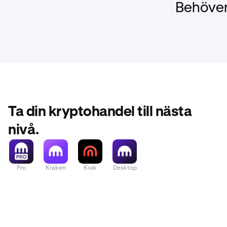
Behöver
Ta din kryptohandel till nästa
nivå.
Pro
Kraken
Krak
Desktop