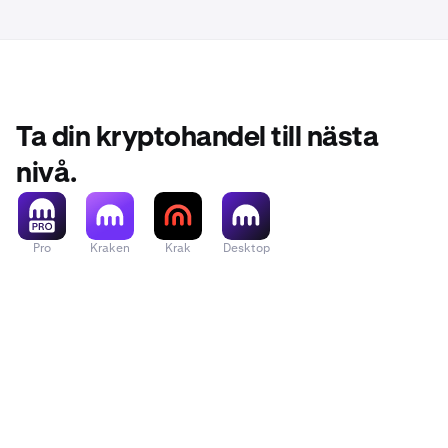
Ta din kryptohandel till nästa
nivå.
Pro
Kraken
Krak
Desktop