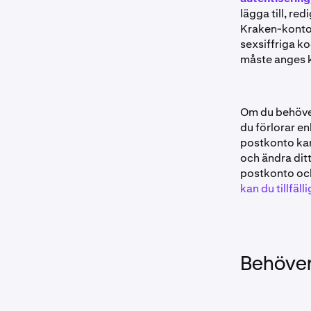
lägga till, red
Kraken-konto 
sexsiffriga k
måste anges ko
Om du behöver
du förlorar enh
postkonto kan
och ändra ditt
postkonto och
kan du tillfäll
Behöver