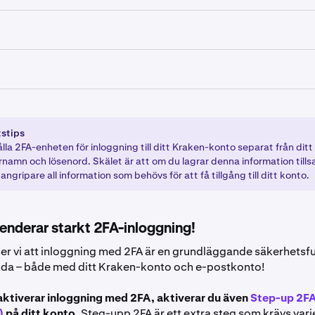
å ditt Kraken-konto.
ka upp en popup-sida som ber dig att lägga till 2FA. Om det g
kunder som använder Kraken Pro-gränssnittet (
pro.kraken.
ll inloggningsnyckel.
stips
på ditt Kraken-konto via
https://pro.kraken.com
 ser någon popup-sida, klicka på din profilikon i det nedre v
lla 2FA-enheten för inloggning till ditt Kraken-konto separat från ditt
ch välj
Säkerhet
.
namn och lösenord. Skälet är att om du lagrar denna information till
din profilikon i det övre högra hörnet av sidan.
angripare all information som behövs för att få tillgång till ditt konto.
lningar
och sedan
Säkerhet
. Bläddra ned till 2FA-tabellen.
r att hitta 2FA-inloggning. Klicka på
Lägg till inloggningsnyc
ggningssektionen väljer du Aktivera 2FA. Om du redan har en 2
nderar starkt 2FA-inloggning!
 metod och välj den 2FA-metod du vill använda. Du kan välja m
Hårdvarusäkerhetsnyckel
(mest säker) och
Authenticator-ap
uktionerna för att slutföra inställningen av 2FA-inloggning.
er vi att inloggning med 2FA är en grundläggande säkerhetsf
nda – både med ditt Kraken-konto och e-postkonto!
u aktiverar inloggning med 2FA, aktiverar du även
Step-up 2FA
)
på ditt konto.
Steg-upp 2FA är ett extra steg som krävs varje