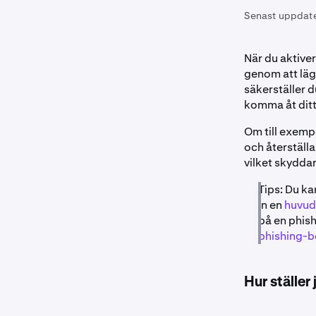
Senast uppdat
När du aktive
genom att läg
säkerställer 
komma åt ditt
Om till exemp
och återställ
vilket skyddar
Tips: Du ka
in en
huvud
på en phis
phishing-b
Hur ställer