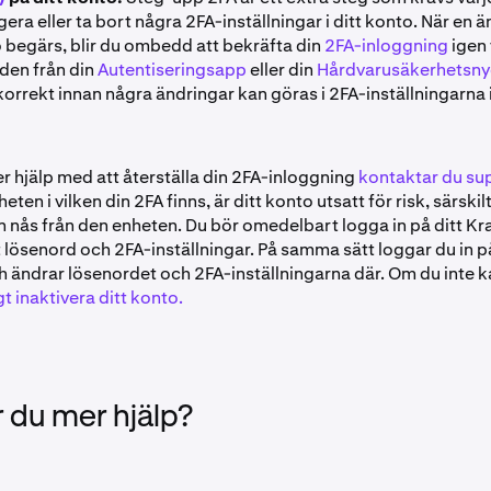
igera eller ta bort några 2FA-inställningar i ditt konto. När en ä
begärs, blir du ombedd att bekräfta din
2FA-inloggning
igen 
oden från din
Autentiseringsapp
eller din
Hårdvarusäkerhetsny
rrekt innan några ändringar kan göras i 2FA-inställningarna i
 hjälp med att återställa din 2FA-inloggning
kontaktar du su
eten i vilken din 2FA finns, är ditt konto utsatt för risk, särskil
 nås från den enheten. Du bör omedelbart logga in på ditt K
 lösenord och 2FA-inställningar. På samma sätt loggar du in på
 ändrar lösenordet och 2FA-inställningarna där. Om du inte k
igt inaktivera ditt konto.
 du mer hjälp?