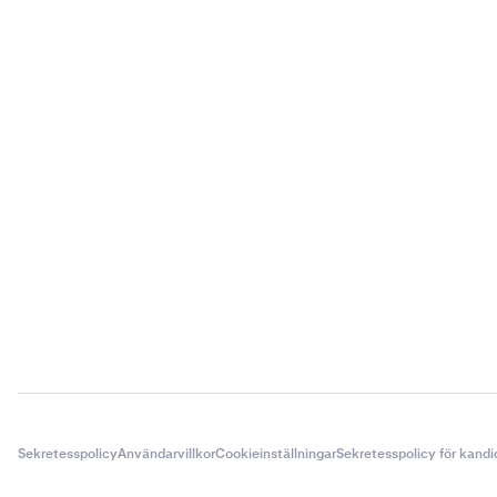
Sekretesspolicy
Användarvillkor
Cookieinställningar
Sekretesspolicy för kandi