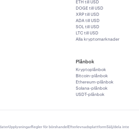
ETH till USD
DOGE till USD
XRP till USD
ADA till USD
SOL till USD
LTC till USD
Alla kryptomarknader
Plånbok
Kryptoplånbok
Bitcoin-plånbok
Ethereum-plånbok
Solana-plånbok
USDT-plånbok
dater
Upplysningar
Regler för börshandel
Efterlevnadsplattform
Sälj/dela inte