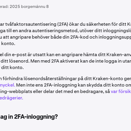
erad:
2025 borgemánnu 8
rar tvåfaktorsautentisering (2FA) ökar du säkerheten för ditt
ga till en andra autentiseringsmetod, utöver ditt inloggnings
du att angripare behöver både din 2FA-kod och inloggningsuppg
 konto.
el din e-post är utsatt kan en angripare hämta ditt Kraken-
a ditt lösenord. Men med 2FA aktiverat kan de inte logga in ut
 ditt konto.
n förhindra lösenordsåterställningar på ditt Kraken-konto gen
nyckel.
Men inte ens 2FA-inloggning kan skydda ditt konto o
hing-webbplats eller delar det med en bedragare, så
var försi
edrägerier.
 jag in 2FA-inloggning?