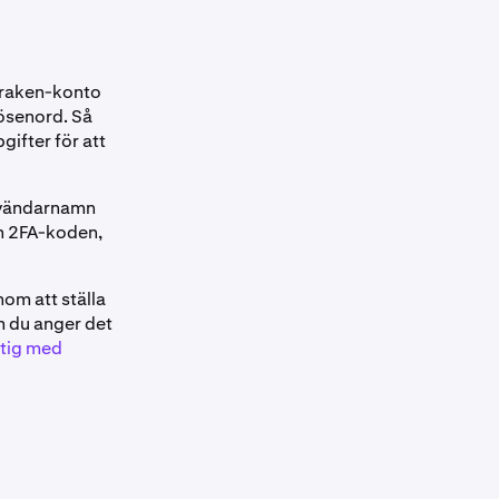
 Kraken-konto
lösenord. Så
ifter för att
användarnamn
an 2FA-koden,
om att ställa
m du anger det
ktig med