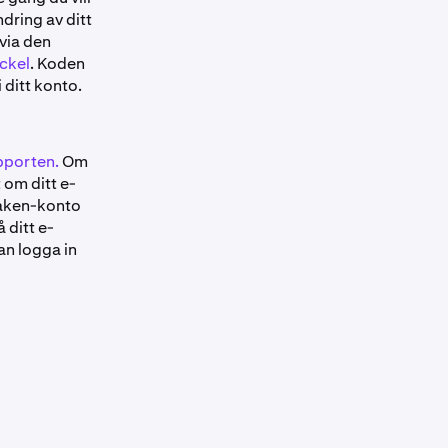
ndring av ditt
via den
ckel
. Koden
 ditt konto.
pporten.
Om
t om ditt e-
raken-konto
 ditt e-
an logga in