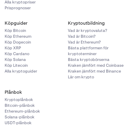
Alla kryptopriser
Prisprognoser
Köpguider
Kryptoutbildning
Köp Bitcoin
Vad är kryptovaluta?
Köp Ethereum
Vad är Bitcoin?
Köp Dogecoin
Vad är Ethereum?
Köp XRP
Bästa plattformen för
Köp Cardano
kryptoterminer
Köp Solana
Bästa kryptobörserna
Köp Litecoin
Kraken jämfört med Coinbase
Alla kryptoguider
Kraken jämfört med Binance
Lär om krypto
Plånbok
Kryptoplånbok
Bitcoin-plånbok
Ethereum-plånbok
Solana-plånbok
USDT-plånbok