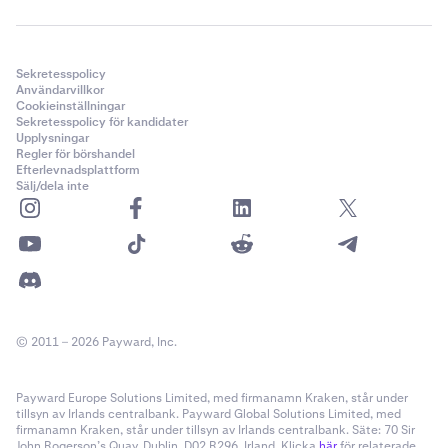
Sekretesspolicy
Användarvillkor
Cookieinställningar
Sekretesspolicy för kandidater
Upplysningar
Regler för börshandel
Efterlevnadsplattform
Sälj/dela inte
© 2011 – 2026 Payward, Inc.
Payward Europe Solutions Limited, med firmanamn Kraken, står under
tillsyn av Irlands centralbank. Payward Global Solutions Limited, med
firmanamn Kraken, står under tillsyn av Irlands centralbank. Säte: 70 Sir
John Rogerson’s Quay, Dublin, D02 R296, Irland. Klicka
här
för relaterade