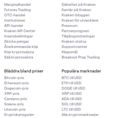
Marginalhandel
Säkerhet på Kraken
Futures Trading
Karriär på Kraken
OTC-handel
Kraken-bloggen
Institutioner
Kraken för utvecklare
API-handel
Pressrum
Kraken API Center
Partnerprogram
Insatsbelöningar
Tillgångsnoteringar
Skicka pengar
Kraken-status
Återkommande köp
Supportcenter
Köp kryptovaluta
Klagomål
Sälj kryptovaluta
Breakout Prop Trading
Bläddra bland priser
Populära marknader
Bitcoin-pris
BTC till USD
Ethereum-pris
ETH till USD
Dogecoin-pris
DOGE till USD
XRP-pris
XRP till USD
Cardano-pris
ADA till USD
Solana-pris
SOL till USD
Litecoin-pris
LTC till USD
Kryptokategorier
Alla kryptomarknader