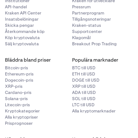
Institutioner
Kraken för utvecklare
dessa nummer, se:
Så här hittar du din kanadensiska
API-handel
Pressrum
Kraken API Center
bankkontoinformation för CAD-uttag
Partnerprogram
.
Insatsbelöningar
Tillgångsnoteringar
Initiera ett uttag- Välj ett bankkonto att ta ut till.-
6
Skicka pengar
Kraken-status
Ange beloppet CAD att ta ut.- Klicka på
Ta ut CAD
.-
Återkommande köp
Supportcenter
Bekräfta uttaget. - Inhemska EFT-uttag bör anlända
Köp kryptovaluta
Klagomål
till ditt bankkonto inom
två till fem arbetsdagar
.
Sälj kryptovaluta
Breakout Prop Trading
Bläddra bland priser
Populära marknader
Bitcoin-pris
BTC till USD
Ethereum-pris
ETH till USD
Dogecoin-pris
DOGE till USD
XRP-pris
XRP till USD
Cardano-pris
ADA till USD
Solana-pris
SOL till USD
Litecoin-pris
LTC till USD
Kryptokategorier
Alla kryptomarknader
Alla kryptopriser
Prisprognoser