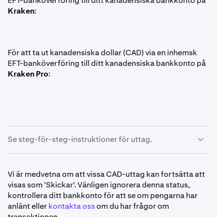
EFT-banköverföring till ditt kanadensiska bankkonto på
Kraken
:
För att ta ut kanadensiska dollar (CAD) via en inhemsk
EFT-banköverföring till ditt kanadensiska bankkonto på
Kraken Pro
:
Se steg-för-steg-instruktioner för uttag.
Kontrollera att ditt konto uppfyller kraven.
1
Vi är medvetna om att vissa CAD-uttag kan fortsätta att
visas som 'Skickar'. Vänligen ignorera denna status,
Navigera till
Startsidan
och klicka på knappen
Ta ut
.
2
kontrollera ditt bankkonto för att se om pengarna har
anlänt eller
kontakta oss
om du har frågor om
Sök efter
kanadensiska dollar (CAD)
och klicka på
3
transaktionen.