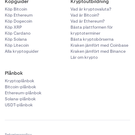
Köpguider
Kryptoutbildning
Köp Bitcoin
Vad är kryptovaluta?
Köp Ethereum
Vad är Bitcoin?
Köp Dogecoin
Vad är Ethereum?
Köp XRP
Bästa plattformen för
Köp Cardano
kryptoterminer
Köp Solana
Bästa kryptobörserna
Köp Litecoin
Kraken jämfört med Coinbase
Alla kryptoguider
Kraken jämfört med Binance
Lär om krypto
Plånbok
Kryptoplånbok
Bitcoin-plånbok
Ethereum-plånbok
Solana-plånbok
USDT-plånbok
Sekretesspolicy