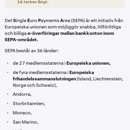
16 tecken långt.
Det
S
ingle
E
uro
P
ayments
A
rea (SEPA) är ett initiativ från
Europeiska unionen som möjliggör snabba, tillförlitliga
och billiga
e-överföringar mellan bankkonton inom
SEPA-området.
SEPA består av 36 länder:
•
de 27 medlemsstaterna i
Europeiska unionen,
•
de fyra medlemsstaterna i
Europeiska
frihandelssammanslutningen
(Island, Liechtenstein,
Norge och Schweiz),
•
Andorra,
•
Storbritannien,
•
Monaco,
•
San Marino,