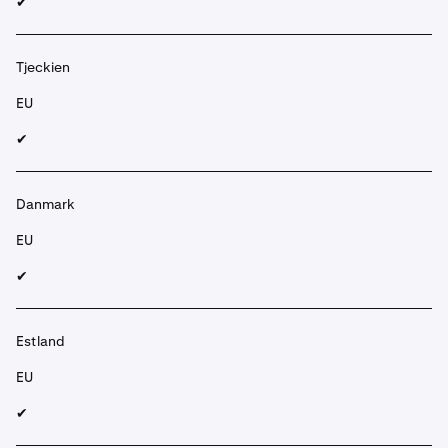
✔︎
Tjeckien
EU
✔︎
Danmark
EU
✔︎
Estland
EU
✔︎