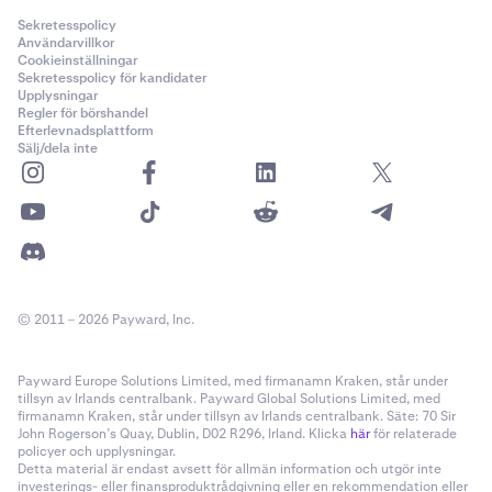
Sekretesspolicy
Användarvillkor
Cookieinställningar
Sekretesspolicy för kandidater
Upplysningar
Regler för börshandel
Efterlevnadsplattform
Sälj/dela inte
© 2011 – 2026 Payward, Inc.
Payward Europe Solutions Limited, med firmanamn Kraken, står under
tillsyn av Irlands centralbank. Payward Global Solutions Limited, med
firmanamn Kraken, står under tillsyn av Irlands centralbank. Säte: 70 Sir
John Rogerson’s Quay, Dublin, D02 R296, Irland. Klicka
här
för relaterade
policyer och upplysningar.
Detta material är endast avsett för allmän information och utgör inte
investerings- eller finansproduktrådgivning eller en rekommendation eller