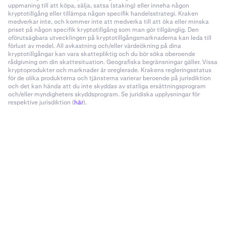
uppmaning till att köpa, sälja, satsa (staking) eller inneha någon
kryptotillgång eller tillämpa någon specifik handelsstrategi. Kraken
medverkar inte, och kommer inte att medverka till att öka eller minska
priset på någon specifik kryptotillgång som man gör tillgänglig. Den
oförutsägbara utvecklingen på kryptotillgångsmarknaderna kan leda till
förlust av medel. All avkastning och/eller värdeökning på dina
kryptotillgångar kan vara skattepliktig och du bör söka oberoende
rådgivning om din skattesituation. Geografiska begränsningar gäller. Vissa
kryptoprodukter och marknader är oreglerade. Krakens regleringsstatus
för de olika produkterna och tjänsterna varierar beroende på jurisdiktion
och det kan hända att du inte skyddas av statliga ersättningsprogram
och/eller myndigheters skyddsprogram. Se juridiska upplysningar för
respektive jurisdiktion (
här
).