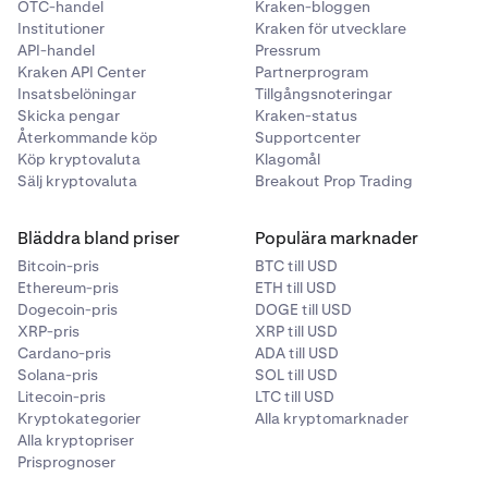
OTC-handel
Kraken-bloggen
Institutioner
Kraken för utvecklare
API-handel
Pressrum
Kraken API Center
Partnerprogram
Insatsbelöningar
Tillgångsnoteringar
Skicka pengar
Kraken-status
Återkommande köp
Supportcenter
Köp kryptovaluta
Klagomål
Sälj kryptovaluta
Breakout Prop Trading
Bläddra bland priser
Populära marknader
Bitcoin-pris
BTC till USD
Ethereum-pris
ETH till USD
Dogecoin-pris
DOGE till USD
XRP-pris
XRP till USD
Cardano-pris
ADA till USD
Solana-pris
SOL till USD
Litecoin-pris
LTC till USD
Kryptokategorier
Alla kryptomarknader
Alla kryptopriser
Prisprognoser