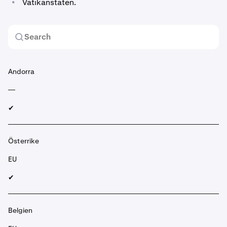
•
Vatikanstaten.
Andorra
—
✔︎
Österrike
EU
✔︎
Belgien