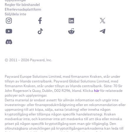
Upplysningar
Regler för börshandel
Efterlevnadsplattform
Sälj/dela inte
© 2011 – 2026 Payward, Inc.
Payward Europe Solutions Limited, med firmanamn Kraken, står under
tillsyn av Irlands centralbank. Payward Global Solutions Limited, med
firmanamn Kraken, står under tillsyn av Irlands centralbank. Säte: 70 Sir
John Rogerson’s Quay, Dublin, D02 R296, Irland. Klicka
här
för relaterade
policyer och upplysningar.
Detta material är endast avsett för allmän information och utgör inte
investerings- eller finansproduktrådgivning eller en rekommendation eller
uppmaning till att köpa, sälja, satsa (staking) eller inneha någon
kryptotillgång eller tillämpa någon specifik handelsstrategi. Kraken
medverkar inte, och kommer inte att medverka till att öka eller minska
priset på någon specifik kryptotillgång som man gör tillgänglig. Den
oförutsägbara utvecklingen på kryptotillgångsmarknaderna kan leda till