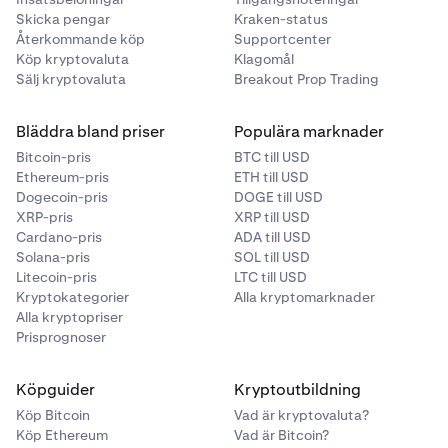
Skicka pengar
Kraken-status
Återkommande köp
Supportcenter
Köp kryptovaluta
Klagomål
Sälj kryptovaluta
Breakout Prop Trading
Bläddra bland priser
Populära marknader
Bitcoin-pris
BTC till USD
Ethereum-pris
ETH till USD
Dogecoin-pris
DOGE till USD
XRP-pris
XRP till USD
Cardano-pris
ADA till USD
Solana-pris
SOL till USD
Litecoin-pris
LTC till USD
Kryptokategorier
Alla kryptomarknader
Alla kryptopriser
Prisprognoser
Köpguider
Kryptoutbildning
Köp Bitcoin
Vad är kryptovaluta?
Köp Ethereum
Vad är Bitcoin?