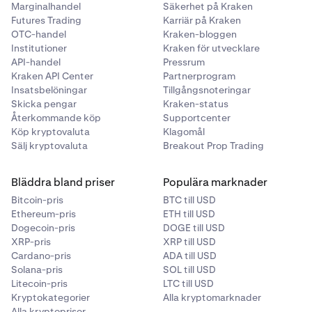
Marginalhandel
Säkerhet på Kraken
Futures Trading
Karriär på Kraken
OTC-handel
Kraken-bloggen
Institutioner
Kraken för utvecklare
API-handel
Pressrum
Kraken API Center
Partnerprogram
Insatsbelöningar
Tillgångsnoteringar
Skicka pengar
Kraken-status
Återkommande köp
Supportcenter
Köp kryptovaluta
Klagomål
Sälj kryptovaluta
Breakout Prop Trading
Bläddra bland priser
Populära marknader
Bitcoin-pris
BTC till USD
Ethereum-pris
ETH till USD
Dogecoin-pris
DOGE till USD
XRP-pris
XRP till USD
Cardano-pris
ADA till USD
Solana-pris
SOL till USD
Litecoin-pris
LTC till USD
Kryptokategorier
Alla kryptomarknader
Alla kryptopriser