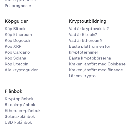
Prisprognoser
Köpguider
Kryptoutbildning
Köp Bitcoin
Vad är kryptovaluta?
Köp Ethereum
Vad är Bitcoin?
Köp Dogecoin
Vad är Ethereum?
Köp XRP
Bästa plattformen för
Köp Cardano
kryptoterminer
Köp Solana
Bästa kryptobörserna
Köp Litecoin
Kraken jämfört med Coinbase
Alla kryptoguider
Kraken jämfört med Binance
Lär om krypto
Plånbok
Kryptoplånbok
Bitcoin-plånbok
Ethereum-plånbok
Solana-plånbok
USDT-plånbok