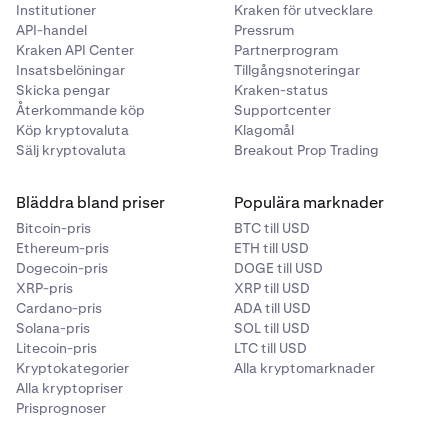
Institutioner
Kraken för utvecklare
API-handel
Pressrum
Kraken API Center
Partnerprogram
Insatsbelöningar
Tillgångsnoteringar
Skicka pengar
Kraken-status
Återkommande köp
Supportcenter
Köp kryptovaluta
Klagomål
Sälj kryptovaluta
Breakout Prop Trading
Bläddra bland priser
Populära marknader
Bitcoin-pris
BTC till USD
Ethereum-pris
ETH till USD
Dogecoin-pris
DOGE till USD
XRP-pris
XRP till USD
Cardano-pris
ADA till USD
Solana-pris
SOL till USD
Litecoin-pris
LTC till USD
Kryptokategorier
Alla kryptomarknader
Alla kryptopriser
Prisprognoser