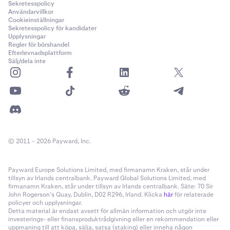
Sekretesspolicy
Användarvillkor
Cookieinställningar
Sekretesspolicy för kandidater
Upplysningar
Regler för börshandel
Efterlevnadsplattform
Sälj/dela inte
© 2011 – 2026 Payward, Inc.
Payward Europe Solutions Limited, med firmanamn Kraken, står under
tillsyn av Irlands centralbank. Payward Global Solutions Limited, med
firmanamn Kraken, står under tillsyn av Irlands centralbank. Säte: 70 Sir
John Rogerson’s Quay, Dublin, D02 R296, Irland. Klicka
här
för relaterade
policyer och upplysningar.
Detta material är endast avsett för allmän information och utgör inte
investerings- eller finansproduktrådgivning eller en rekommendation eller
uppmaning till att köpa, sälja, satsa (staking) eller inneha någon