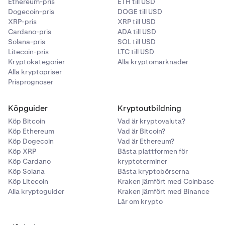
Ethereum-pris
ETH till USD
Dogecoin-pris
DOGE till USD
XRP-pris
XRP till USD
Cardano-pris
ADA till USD
Solana-pris
SOL till USD
Litecoin-pris
LTC till USD
Kryptokategorier
Alla kryptomarknader
Alla kryptopriser
Prisprognoser
Köpguider
Kryptoutbildning
Köp Bitcoin
Vad är kryptovaluta?
Köp Ethereum
Vad är Bitcoin?
Köp Dogecoin
Vad är Ethereum?
Köp XRP
Bästa plattformen för
Köp Cardano
kryptoterminer
Köp Solana
Bästa kryptobörserna
Köp Litecoin
Kraken jämfört med Coinbase
Alla kryptoguider
Kraken jämfört med Binance
Lär om krypto