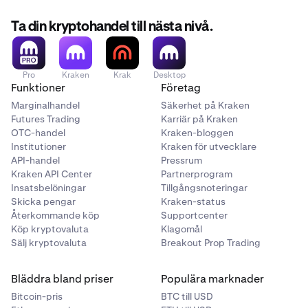
Ta din kryptohandel till nästa nivå.
Pro
Kraken
Krak
Desktop
Funktioner
Företag
Marginalhandel
Säkerhet på Kraken
Futures Trading
Karriär på Kraken
OTC-handel
Kraken-bloggen
Institutioner
Kraken för utvecklare
API-handel
Pressrum
Kraken API Center
Partnerprogram
Insatsbelöningar
Tillgångsnoteringar
Skicka pengar
Kraken-status
Återkommande köp
Supportcenter
Köp kryptovaluta
Klagomål
Sälj kryptovaluta
Breakout Prop Trading
Bläddra bland priser
Populära marknader
Bitcoin-pris
BTC till USD