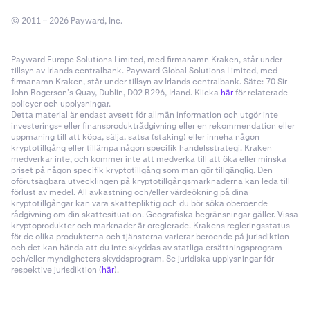
© 2011 – 2026 Payward, Inc.
Payward Europe Solutions Limited, med firmanamn Kraken, står under
tillsyn av Irlands centralbank. Payward Global Solutions Limited, med
firmanamn Kraken, står under tillsyn av Irlands centralbank. Säte: 70 Sir
John Rogerson’s Quay, Dublin, D02 R296, Irland. Klicka
här
för relaterade
policyer och upplysningar.
Detta material är endast avsett för allmän information och utgör inte
investerings- eller finansproduktrådgivning eller en rekommendation eller
uppmaning till att köpa, sälja, satsa (staking) eller inneha någon
kryptotillgång eller tillämpa någon specifik handelsstrategi. Kraken
medverkar inte, och kommer inte att medverka till att öka eller minska
priset på någon specifik kryptotillgång som man gör tillgänglig. Den
oförutsägbara utvecklingen på kryptotillgångsmarknaderna kan leda till
förlust av medel. All avkastning och/eller värdeökning på dina
kryptotillgångar kan vara skattepliktig och du bör söka oberoende
rådgivning om din skattesituation. Geografiska begränsningar gäller. Vissa
kryptoprodukter och marknader är oreglerade. Krakens regleringsstatus
för de olika produkterna och tjänsterna varierar beroende på jurisdiktion
och det kan hända att du inte skyddas av statliga ersättningsprogram
och/eller myndigheters skyddsprogram. Se juridiska upplysningar för
respektive jurisdiktion (
här
).