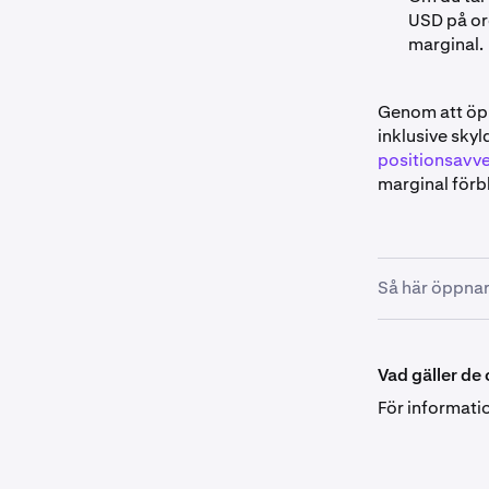
USD på or
marginal.
Genom att öpp
inklusive sky
positionsavve
marginal förbl
Så här öppnar
För att skapa 
orderformulär
Vad gäller de
bestämmer for
För informati
fungerar på s
Att använda h
”tvåstegsproce