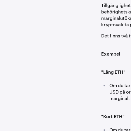
Tillgänglighe
behörighetskr
marginalutökni
kryptovaluta
Det finns två
Exempel
"Lång ETH"
•
Om du tar
USD på or
marginal.
"Kort ETH"
•
Om du tar