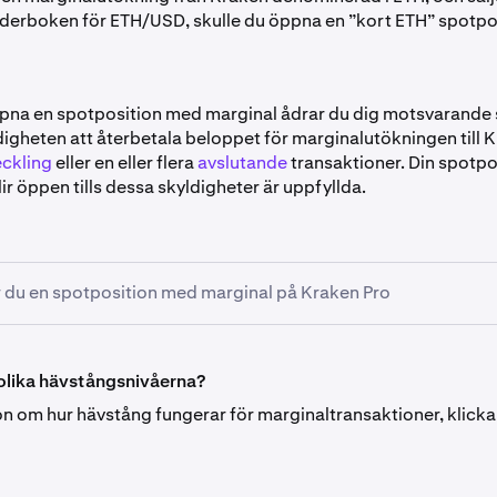
derboken för ETH/USD, skulle du öppna en ”kort ETH” spotp
na en spotposition med marginal ådrar du dig motsvarande 
ldigheten att återbetala beloppet för marginalutökningen till
ckling
eller en eller flera
avslutande
transaktioner. Din spotp
ir öppen tills dessa skyldigheter är uppfyllda.
 du en spotposition med marginal på Kraken Pro
en order för spothandel med marginal, välj först
Marginal
– an
et precis som du skulle göra för en vanlig spothandel (fältet 
 olika hävstångsnivåerna?
tfarande orderns storlek, prisparametrarna för de olika ord
on om hur hävstång fungerar för marginaltransaktioner, klick
amma sätt, etc.)
ävstång innebär att ordern, om den utförs, kommer att utför
ss”, som involverar: först, en marginalutökning från Kraken ti