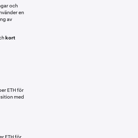
ngar och
använder en
ing av
ch
kort
per ETH för
osition med
er ETH för