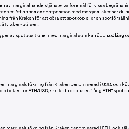
ten av marginalhandelstjänster är föremål för vissa begränsni
iterier. Att öppna en spotposition med marginal sker när du 
ng från Kraken för att göra ett spotköp eller en spotförsäljn
 på Kraken-börsen.
 typer av spotpositioner med marginal som kan öppnas:
lång
o
 en marginalutökning från Kraken denominerad i USD, och kö
derboken för ETH/USD, skulle du öppna en ”lång ETH” spotp
 en marginalutökning från Kraken denominerad i ETH, och sälj