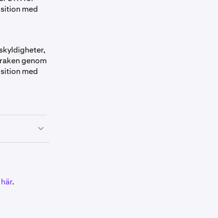
osition med
skyldigheter,
 Kraken genom
osition med
ge sedan allt i
"Belopp"
ertyperna
a
här
.
as genom en
ll dig; sedan,