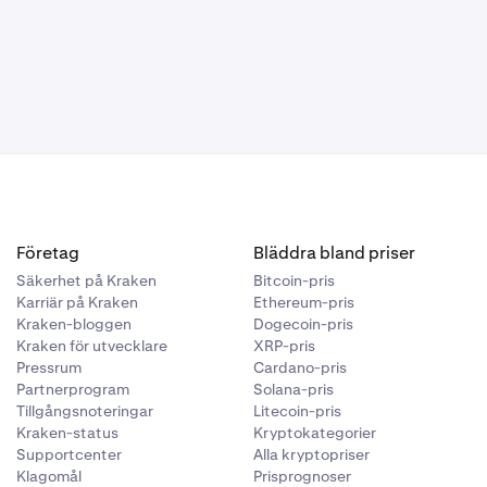
n-börsen (där
av handeln
du
inneha ett
 i icke-
tillräcklig
Företag
Bläddra bland priser
Säkerhet på Kraken
Bitcoin-pris
Karriär på Kraken
Ethereum-pris
Kraken-bloggen
Dogecoin-pris
Kraken för utvecklare
XRP-pris
Pressrum
Cardano-pris
Partnerprogram
Solana-pris
Tillgångsnoteringar
Litecoin-pris
Kraken-status
Kryptokategorier
Supportcenter
Alla kryptopriser
Klagomål
Prisprognoser