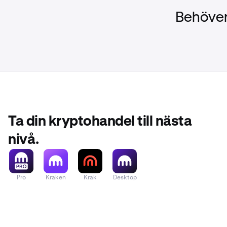
en omedelbar 
Behöver
du använder m
med motparten
tillräckligt s
säkerhetsvalu
säkerhetsvalut
Ta din kryptohandel till nästa
nivå.
Pro
Kraken
Krak
Desktop