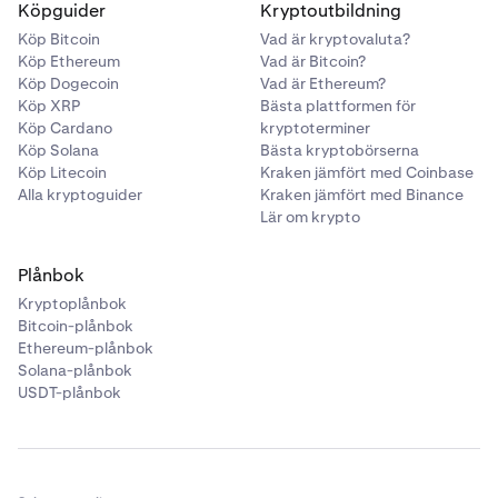
Köpguider
Kryptoutbildning
Köp Bitcoin
Vad är kryptovaluta?
Köp Ethereum
Vad är Bitcoin?
Köp Dogecoin
Vad är Ethereum?
Köp XRP
Bästa plattformen för
Köp Cardano
kryptoterminer
Köp Solana
Bästa kryptobörserna
Köp Litecoin
Kraken jämfört med Coinbase
Alla kryptoguider
Kraken jämfört med Binance
Lär om krypto
Plånbok
Kryptoplånbok
Bitcoin-plånbok
Ethereum-plånbok
Solana-plånbok
USDT-plånbok