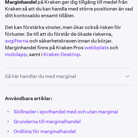
Marginhandel
på Kraken ger dig tillgång till medel från
Kraken så att du kan handla med större positioner än vad
ditt kontosaldo ensamt tillåter.
Det kan förstärka vinster, men ökar också risken för
förluster. Se till att du förstår de ökade riskerna,
avgifterna
och säkerhetskraven innan du börjar.
Marginhandel finns på Kraken Pros
webbplats
och
mobilapp
, samt i
Kraken Desktop
.
Så här handlar du med marginal
1
Användbara artiklar:
Välj din marknad:
Använd sökfältet längst upp till
vänster på
handelssidan
för att hitta den marknad du
•
Skillnader i spothandel med och utan marginal
vill handla på. Du kan använda filtret
Marginal
för att
se en fullständig lista över våra marginalmarknader.
•
Grunderna till marginalhandel
•
Ordlista för marginalhandel
Du märker också att alla marginalmarknader har en