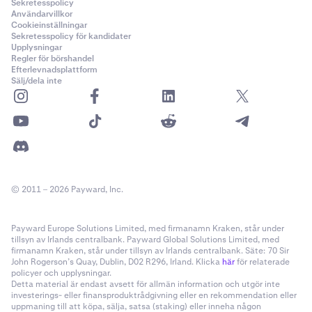
Sekretesspolicy
Användarvillkor
Cookieinställningar
Sekretesspolicy för kandidater
Upplysningar
Regler för börshandel
Efterlevnadsplattform
Sälj/dela inte
© 2011 – 2026 Payward, Inc.
Payward Europe Solutions Limited, med firmanamn Kraken, står under
tillsyn av Irlands centralbank. Payward Global Solutions Limited, med
firmanamn Kraken, står under tillsyn av Irlands centralbank. Säte: 70 Sir
John Rogerson’s Quay, Dublin, D02 R296, Irland. Klicka
här
för relaterade
policyer och upplysningar.
Detta material är endast avsett för allmän information och utgör inte
investerings- eller finansproduktrådgivning eller en rekommendation eller
uppmaning till att köpa, sälja, satsa (staking) eller inneha någon