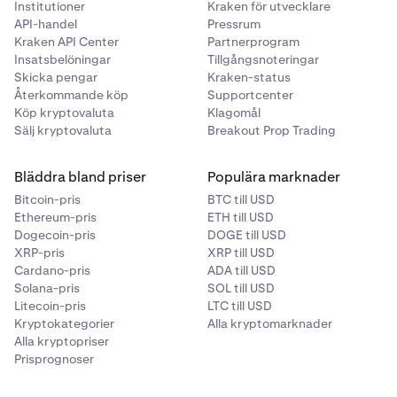
Institutioner
Kraken för utvecklare
marginalhälsa, ditt säkerhetsvärde och andra
API-handel
Pressrum
marginalmått. Det gör du på
marginalsidan under din
Kraken API Center
Partnerprogram
portfölj
.
Insatsbelöningar
Tillgångsnoteringar
Skicka pengar
Kraken-status
Återkommande köp
Supportcenter
Köp kryptovaluta
Klagomål
Sälj kryptovaluta
Breakout Prop Trading
Bläddra bland priser
Populära marknader
Bitcoin-pris
BTC till USD
Ethereum-pris
ETH till USD
Dogecoin-pris
DOGE till USD
XRP-pris
XRP till USD
Cardano-pris
ADA till USD
Solana-pris
SOL till USD
Litecoin-pris
LTC till USD
Kryptokategorier
Alla kryptomarknader
Alla kryptopriser
Prisprognoser