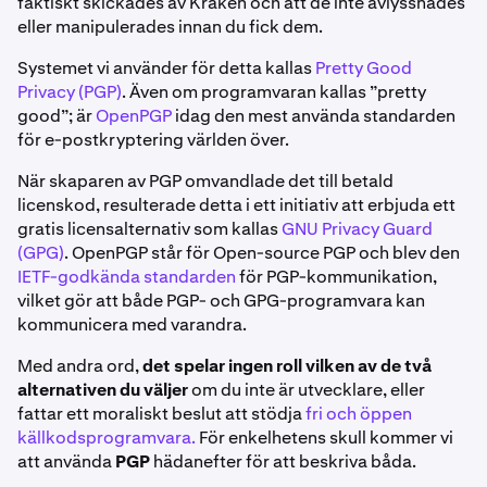
faktiskt skickades av Kraken och att de inte avlyssnades
eller manipulerades innan du fick dem.
Systemet vi använder för detta kallas
Pretty Good
Privacy (PGP)
. Även om programvaran kallas ”pretty
good”; är
OpenPGP
idag den mest använda standarden
för e-postkryptering världen över.
När skaparen av PGP omvandlade det till betald
licenskod, resulterade detta i ett initiativ att erbjuda ett
gratis licensalternativ som kallas
GNU Privacy Guard
(GPG)
. OpenPGP står för Open-source PGP och blev den
IETF-godkända standarden
för PGP-kommunikation,
vilket gör att både PGP- och GPG-programvara kan
kommunicera med varandra.
Med andra ord,
det spelar ingen roll vilken av de två
alternativen du väljer
om du inte är utvecklare, eller
fattar ett moraliskt beslut att stödja
fri och öppen
källkodsprogramvara.
För enkelhetens skull kommer vi
att använda
PGP
hädanefter för att beskriva båda.