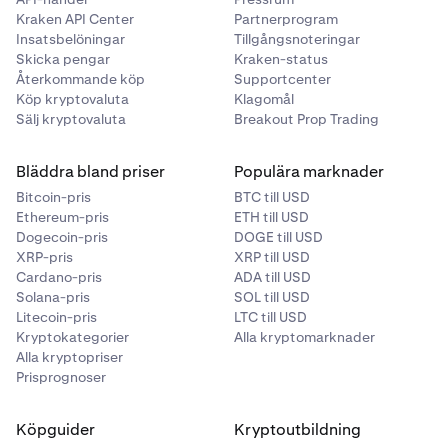
Kraken API Center
Partnerprogram
Insatsbelöningar
Tillgångsnoteringar
Skicka pengar
Kraken-status
Återkommande köp
Supportcenter
Köp kryptovaluta
Klagomål
Sälj kryptovaluta
Breakout Prop Trading
Bläddra bland priser
Populära marknader
Bitcoin-pris
BTC till USD
Ethereum-pris
ETH till USD
Dogecoin-pris
DOGE till USD
XRP-pris
XRP till USD
Cardano-pris
ADA till USD
Solana-pris
SOL till USD
Litecoin-pris
LTC till USD
Kryptokategorier
Alla kryptomarknader
Alla kryptopriser
Prisprognoser
Köpguider
Kryptoutbildning