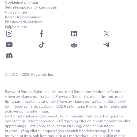
Cookieinställningar
Sekretesspolicy för kandidater
Upplysningar
Regler för börshandel
Efterlevnadsplattform
Sälj/dela inte
© 2011 – 2026 Payward, Inc.
Payward Europe Solutions Limited, med firmanamn Kraken, står under
tillsyn av Irlands centralbank. Payward Global Solutions Limited, med
firmanamn Kraken, står under tillsyn av Irlands centralbank. Säte: 70 Sir
John Rogerson’s Quay, Dublin, D02 R296, Irland. Klicka
här
för relaterade
policyer och upplysningar.
Detta material är endast avsett för allmän information och utgör inte
investerings- eller finansproduktrådgivning eller en rekommendation eller
uppmaning till att köpa, sälja, satsa (staking) eller inneha någon
kryptotillgång eller tillämpa någon specifik handelsstrategi. Kraken
medverkar inte, och kommer inte att medverka till att öka eller minska