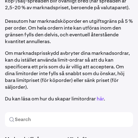
köp-/sälj-spreaden blir ovanligt bred (när spreaden är
2,5-20 % av marknadspriset, beroende på valutaparet).
Dessutom har marknadsköporder en utgiftsgräns på 5 %
per order. Om hela ordern inte kan utföras inom den
gränsen fylls den delvis, och eventuell återstående
kvantitet annulleras.
Om marknadsprisskydd avbryter dina marknadsordrar,
kan du istället använda limit-ordrar så att du kan
specificera ett pris som du är villig att acceptera. Om
dina limitorder inte fylls så snabbt som du önskar, höj
bara limitpriset (för köporder) eller sänk priset (för
säljorder).
Du kan läsa om hur du skapar limitordrar
här
.