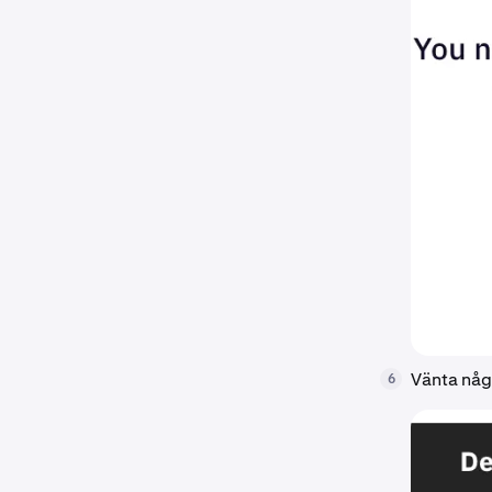
Vänta någr
6