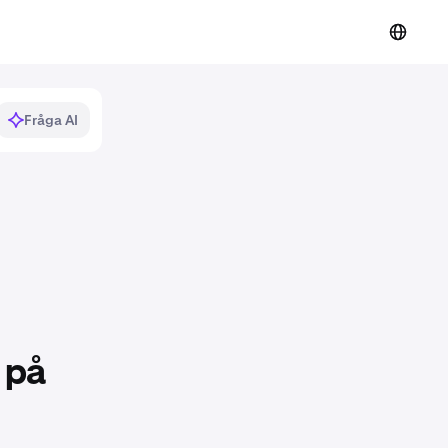
Fråga AI
 på