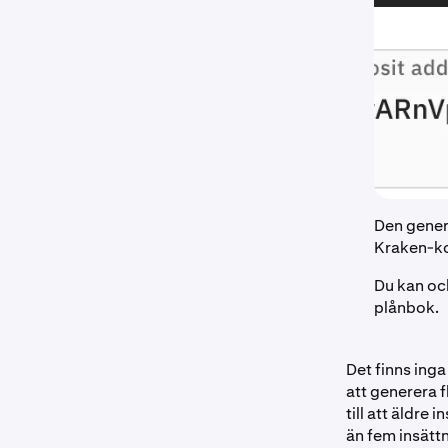
Den genere
Kraken-k
Du kan ock
plånbok.
Det finns ing
att generera 
till att äldre
än fem insätt