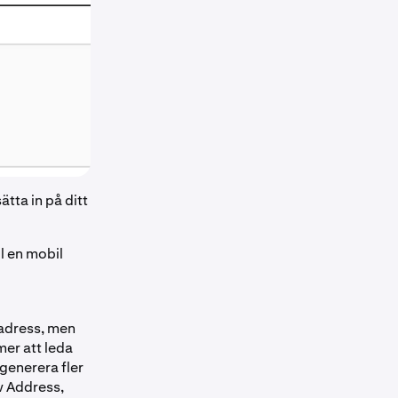
tta in på ditt
l en mobil
sadress, men
er att leda
 generera fler
w Address,