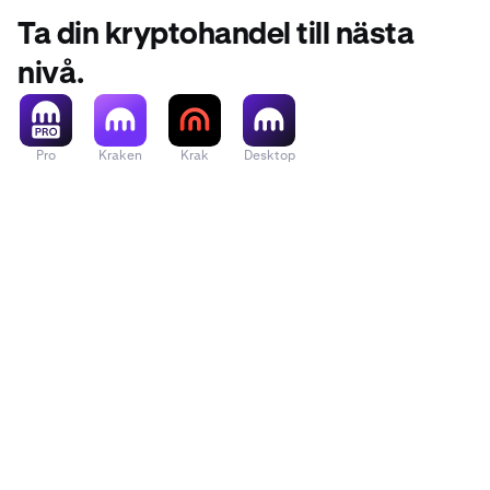
Ta din kryptohandel till nästa
nivå.
Pro
Kraken
Krak
Desktop