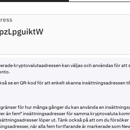
rade kryptovalutaadressen kan väljas och användas för att sä
onto.
så se en QR-kod för att enkelt skanna insättningsadressen til
a gränser för hur många gånger du kan använda en insättning
fler än fem* insättningsadresser för samma kryptovaluta komm
 insättningsadresser löper ut. Tänk också på att om du försöker
ningsadresser, när alla fem fortfarande är markerade som Ne