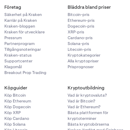
Företag
Bläddra bland priser
Säkerhet på Kraken
Bitcoin-pris
Karriär på Kraken
Ethereum-pris
Kraken-bloggen
Dogecoin-pris
Kraken för utvecklare
XRP-pris
Pressrum
Cardano-pris
Partnerprogram
Solana-pris
Tillgångsnoteringar
Litecoin-pris
Kraken-status
Kryptokategorier
Supportcenter
Alla kryptopriser
Klagomål
Prisprognoser
Breakout Prop Trading
Köpguider
Kryptoutbildning
Köp Bitcoin
Vad är kryptovaluta?
Köp Ethereum
Vad är Bitcoin?
Köp Dogecoin
Vad är Ethereum?
Köp XRP
Bästa plattformen för
Köp Cardano
kryptoterminer
Köp Solana
Bästa kryptobörserna