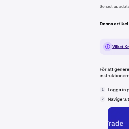
Senast uppdat
Denna artikel
Vilket K
För att genere
instruktioner
Logga in 
1
Navigera t
2