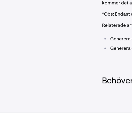
kommer det at
*Obs: Endast 
Relaterade art
•
Generera 
•
Generera 
Behöver