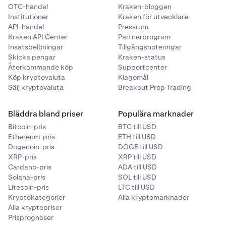
OTC-handel
Kraken-bloggen
Institutioner
Kraken för utvecklare
API-handel
Pressrum
Kraken API Center
Partnerprogram
Insatsbelöningar
Tillgångsnoteringar
Skicka pengar
Kraken-status
Återkommande köp
Supportcenter
Köp kryptovaluta
Klagomål
Sälj kryptovaluta
Breakout Prop Trading
Bläddra bland priser
Populära marknader
Bitcoin-pris
BTC till USD
Ethereum-pris
ETH till USD
Dogecoin-pris
DOGE till USD
XRP-pris
XRP till USD
Cardano-pris
ADA till USD
Solana-pris
SOL till USD
Litecoin-pris
LTC till USD
Kryptokategorier
Alla kryptomarknader
Alla kryptopriser
Prisprognoser