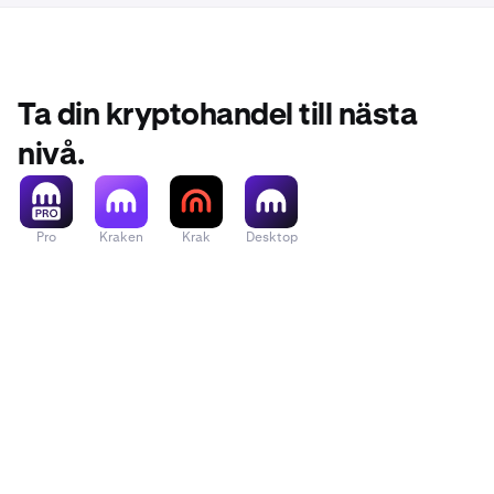
Ta din kryptohandel till nästa
nivå.
Pro
Kraken
Krak
Desktop