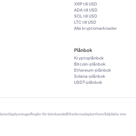
XRP till USD
ADA till USD
SOL till USD
LTC till USD
Alla kryptomarknader
Plånbok
Kryptoplånbok
Bitcoin-plånbok
Ethereum-plånbok
Solana-plånbok
USDT-plånbok
dater
Upplysningar
Regler för börshandel
Efterlevnadsplattform
Sälj/dela inte