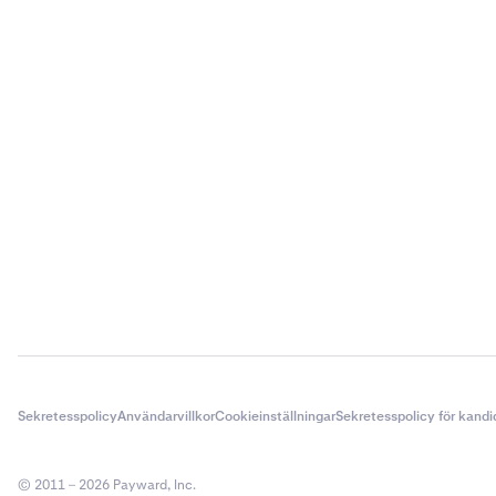
Sekretesspolicy
Användarvillkor
Cookieinställningar
Sekretesspolicy för kandi
© 2011 – 2026 Payward, Inc.