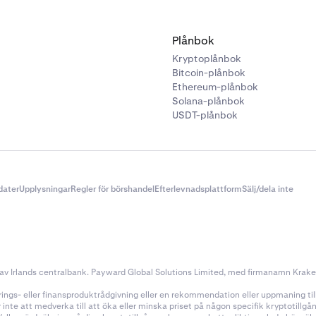
Plånbok
Kryptoplånbok
Bitcoin-plånbok
Ethereum-plånbok
Solana-plånbok
USDT-plånbok
dater
Upplysningar
Regler för börshandel
Efterlevnadsplattform
Sälj/dela inte
v Irlands centralbank. Payward Global Solutions Limited, med firmanamn Kraken, 
ings- eller finansproduktrådgivning eller en rekommendation eller uppmaning till a
nte att medverka till att öka eller minska priset på någon specifik kryptotillg