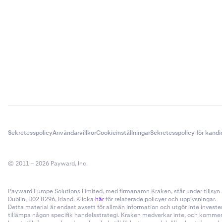
Sekretesspolicy
Användarvillkor
Cookieinställningar
Sekretesspolicy för kandi
© 2011 – 2026 Payward, Inc.
Payward Europe Solutions Limited, med firmanamn Kraken, står under tillsyn a
Dublin, D02 R296, Irland. Klicka
här
för relaterade policyer och upplysningar.
Detta material är endast avsett för allmän information och utgör inte invester
tillämpa någon specifik handelsstrategi. Kraken medverkar inte, och kommer i