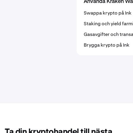
Använda Kraken Wal
Swappa krypto på Ink
Staking och yield farm
Gasavgifter och transa
Brygga krypto på Ink
Ta din kryptohandel till nästa