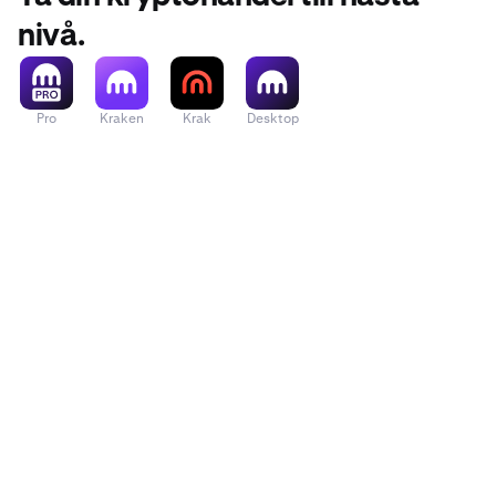
nivå.
Pro
Kraken
Krak
Desktop