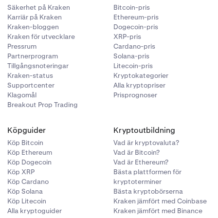
Säkerhet på Kraken
Bitcoin-pris
Karriär på Kraken
Ethereum-pris
Kraken-bloggen
Dogecoin-pris
Kraken för utvecklare
XRP-pris
Pressrum
Cardano-pris
Partnerprogram
Solana-pris
Tillgångsnoteringar
Litecoin-pris
Kraken-status
Kryptokategorier
Supportcenter
Alla kryptopriser
Klagomål
Prisprognoser
Breakout Prop Trading
Köpguider
Kryptoutbildning
Köp Bitcoin
Vad är kryptovaluta?
Köp Ethereum
Vad är Bitcoin?
Köp Dogecoin
Vad är Ethereum?
Köp XRP
Bästa plattformen för
Köp Cardano
kryptoterminer
Köp Solana
Bästa kryptobörserna
Köp Litecoin
Kraken jämfört med Coinbase
Alla kryptoguider
Kraken jämfört med Binance