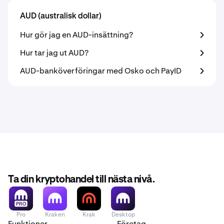
AUD (australisk dollar)
Hur gör jag en AUD-insättning?
Hur tar jag ut AUD?
AUD-banköverföringar med Osko och PayID
Ta din kryptohandel till nästa nivå.
Pro
Kraken
Krak
Desktop
Funktioner
Företag