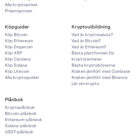
Alla kryptopriser
Prisprognoser
Köpguider
Kryptoutbildning
Köp Bitcoin
Vad är kryptovaluta?
Köp Ethereum
Vad är Bitcoin?
Köp Dogecoin
Vad är Ethereum?
Köp XRP
Bästa plattformen för
Köp Cardano
kryptoterminer
Köp Solana
Bästa kryptobörserna
Köp Litecoin
Kraken jämfört med Coinbase
Alla kryptoguider
Kraken jämfört med Binance
Lär om krypto
Plånbok
Kryptoplånbok
Bitcoin-plånbok
Ethereum-plånbok
Solana-plånbok
USDT-plånbok