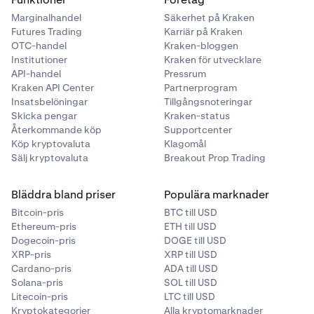
Marginalhandel
Säkerhet på Kraken
Futures Trading
Karriär på Kraken
OTC-handel
Kraken-bloggen
Institutioner
Kraken för utvecklare
API-handel
Pressrum
Kraken API Center
Partnerprogram
Insatsbelöningar
Tillgångsnoteringar
Skicka pengar
Kraken-status
Återkommande köp
Supportcenter
Köp kryptovaluta
Klagomål
Sälj kryptovaluta
Breakout Prop Trading
Bläddra bland priser
Populära marknader
Bitcoin-pris
BTC till USD
Ethereum-pris
ETH till USD
Dogecoin-pris
DOGE till USD
XRP-pris
XRP till USD
Cardano-pris
ADA till USD
Solana-pris
SOL till USD
Litecoin-pris
LTC till USD
Kryptokategorier
Alla kryptomarknader