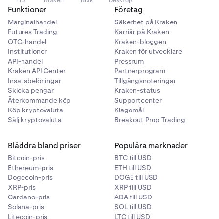
Pro
Kraken
Krak
Desktop
Funktioner
Företag
Marginalhandel
Säkerhet på Kraken
Futures Trading
Karriär på Kraken
OTC-handel
Kraken-bloggen
Institutioner
Kraken för utvecklare
API-handel
Pressrum
Kraken API Center
Partnerprogram
Insatsbelöningar
Tillgångsnoteringar
Skicka pengar
Kraken-status
Återkommande köp
Supportcenter
Köp kryptovaluta
Klagomål
Sälj kryptovaluta
Breakout Prop Trading
Bläddra bland priser
Populära marknader
Bitcoin-pris
BTC till USD
Ethereum-pris
ETH till USD
Dogecoin-pris
DOGE till USD
XRP-pris
XRP till USD
Cardano-pris
ADA till USD
Solana-pris
SOL till USD
Litecoin-pris
LTC till USD