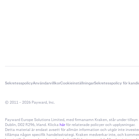
Sekretesspolicy
Användarvillkor
Cookieinställningar
Sekretesspolicy för kandi
© 2011 – 2026 Payward, Inc.
Payward Europe Solutions Limited, med firmanamn Kraken, står under tillsyn a
Dublin, D02 R296, Irland. Klicka
här
för relaterade policyer och upplysningar.
Detta material är endast avsett för allmän information och utgör inte invester
tillämpa någon specifik handelsstrategi. Kraken medverkar inte, och kommer i