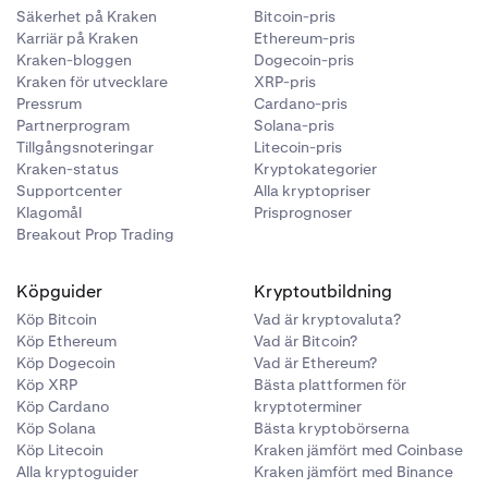
Säkerhet på Kraken
Bitcoin-pris
Karriär på Kraken
Ethereum-pris
Kraken-bloggen
Dogecoin-pris
Kraken för utvecklare
XRP-pris
Pressrum
Cardano-pris
Partnerprogram
Solana-pris
Tillgångsnoteringar
Litecoin-pris
Kraken-status
Kryptokategorier
Supportcenter
Alla kryptopriser
Klagomål
Prisprognoser
Breakout Prop Trading
Köpguider
Kryptoutbildning
Köp Bitcoin
Vad är kryptovaluta?
Köp Ethereum
Vad är Bitcoin?
Köp Dogecoin
Vad är Ethereum?
Köp XRP
Bästa plattformen för
Köp Cardano
kryptoterminer
Köp Solana
Bästa kryptobörserna
Köp Litecoin
Kraken jämfört med Coinbase
Alla kryptoguider
Kraken jämfört med Binance