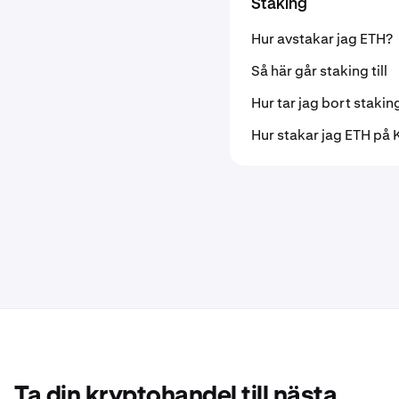
Staking
Hur avstakar jag ETH?
Så här går staking till
Hur tar jag bort stakin
Hur stakar jag ETH på 
Ta din kryptohandel till nästa