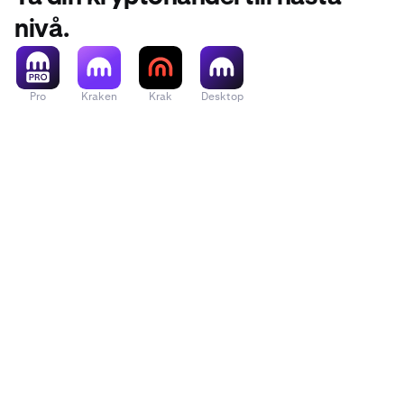
nivå.
Pro
Kraken
Krak
Desktop