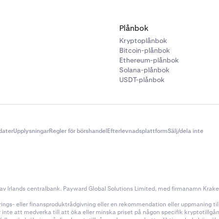
Plånbok
Kryptoplånbok
Bitcoin-plånbok
Ethereum-plånbok
Solana-plånbok
USDT-plånbok
dater
Upplysningar
Regler för börshandel
Efterlevnadsplattform
Sälj/dela inte
v Irlands centralbank. Payward Global Solutions Limited, med firmanamn Kraken, 
ings- eller finansproduktrådgivning eller en rekommendation eller uppmaning till a
nte att medverka till att öka eller minska priset på någon specifik kryptotillg