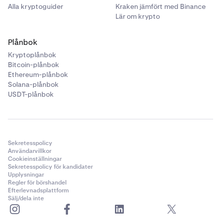
Alla kryptoguider
Kraken jämfört med Binance
Lär om krypto
Plånbok
Kryptoplånbok
Bitcoin-plånbok
Ethereum-plånbok
Solana-plånbok
USDT-plånbok
Sekretesspolicy
Användarvillkor
Cookieinställningar
Sekretesspolicy för kandidater
Upplysningar
Regler för börshandel
Efterlevnadsplattform
Sälj/dela inte