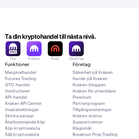
Ta din kryptohandel till nästa nivå.
Pro
Kraken
Krak
Desktop
Funktioner
Företag
Marginalhandel
Säkerhet på Kraken
Futures Trading
Karriär på Kraken
OTC-handel
Kraken-bloggen
Institutioner
Kraken för utvecklare
API-handel
Pressrum
Kraken API Center
Partnerprogram
Insatsbelöningar
Tillgångsnoteringar
Skicka pengar
Kraken-status
Återkommande köp
Supportcenter
Köp kryptovaluta
Klagomål
Sälj kryptovaluta
Breakout Prop Trading