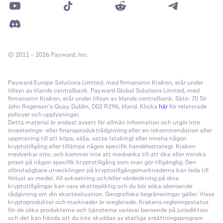
© 2011 – 2026 Payward, Inc.
Payward Europe Solutions Limited, med firmanamn Kraken, står under
tillsyn av Irlands centralbank. Payward Global Solutions Limited, med
firmanamn Kraken, står under tillsyn av Irlands centralbank. Säte: 70 Sir
John Rogerson’s Quay, Dublin, D02 R296, Irland. Klicka
här
för relaterade
policyer och upplysningar.
Detta material är endast avsett för allmän information och utgör inte
investerings- eller finansproduktrådgivning eller en rekommendation eller
uppmaning till att köpa, sälja, satsa (staking) eller inneha någon
kryptotillgång eller tillämpa någon specifik handelsstrategi. Kraken
medverkar inte, och kommer inte att medverka till att öka eller minska
priset på någon specifik kryptotillgång som man gör tillgänglig. Den
oförutsägbara utvecklingen på kryptotillgångsmarknaderna kan leda till
förlust av medel. All avkastning och/eller värdeökning på dina
kryptotillgångar kan vara skattepliktig och du bör söka oberoende
rådgivning om din skattesituation. Geografiska begränsningar gäller. Vissa
kryptoprodukter och marknader är oreglerade. Krakens regleringsstatus
för de olika produkterna och tjänsterna varierar beroende på jurisdiktion
och det kan hända att du inte skyddas av statliga ersättningsprogram