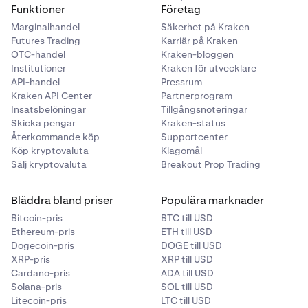
Funktioner
Företag
Marginalhandel
Säkerhet på Kraken
Futures Trading
Karriär på Kraken
OTC-handel
Kraken-bloggen
Institutioner
Kraken för utvecklare
API-handel
Pressrum
Kraken API Center
Partnerprogram
Insatsbelöningar
Tillgångsnoteringar
Skicka pengar
Kraken-status
Återkommande köp
Supportcenter
Köp kryptovaluta
Klagomål
Sälj kryptovaluta
Breakout Prop Trading
Bläddra bland priser
Populära marknader
Bitcoin-pris
BTC till USD
Ethereum-pris
ETH till USD
Dogecoin-pris
DOGE till USD
XRP-pris
XRP till USD
Cardano-pris
ADA till USD
Solana-pris
SOL till USD
Litecoin-pris
LTC till USD