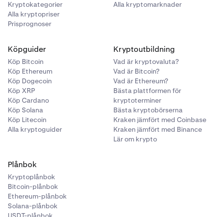
Kryptokategorier
Alla kryptomarknader
Alla kryptopriser
Prisprognoser
Köpguider
Kryptoutbildning
Köp Bitcoin
Vad är kryptovaluta?
Köp Ethereum
Vad är Bitcoin?
Köp Dogecoin
Vad är Ethereum?
Köp XRP
Bästa plattformen för
Köp Cardano
kryptoterminer
Köp Solana
Bästa kryptobörserna
Köp Litecoin
Kraken jämfört med Coinbase
Alla kryptoguider
Kraken jämfört med Binance
Lär om krypto
Plånbok
Kryptoplånbok
Bitcoin-plånbok
Ethereum-plånbok
Solana-plånbok
USDT-plånbok