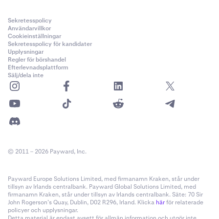
Sekretesspolicy
Användarvillkor
Cookieinställningar
Sekretesspolicy för kandidater
Upplysningar
Regler för börshandel
Efterlevnadsplattform
Sälj/dela inte
© 2011 – 2026 Payward, Inc.
Payward Europe Solutions Limited, med firmanamn Kraken, står under
tillsyn av Irlands centralbank. Payward Global Solutions Limited, med
firmanamn Kraken, står under tillsyn av Irlands centralbank. Säte: 70 Sir
John Rogerson’s Quay, Dublin, D02 R296, Irland. Klicka
här
för relaterade
policyer och upplysningar.
Detta material är endast avsett för allmän information och utgör inte