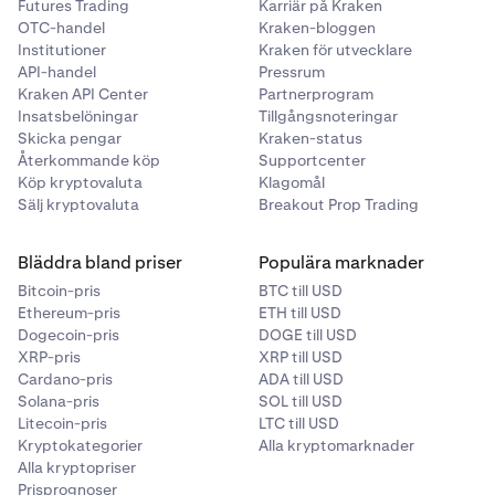
Futures Trading
Karriär på Kraken
OTC-handel
Kraken-bloggen
Institutioner
Kraken för utvecklare
API-handel
Pressrum
Kraken API Center
Partnerprogram
Insatsbelöningar
Tillgångsnoteringar
Skicka pengar
Kraken-status
Återkommande köp
Supportcenter
Köp kryptovaluta
Klagomål
Sälj kryptovaluta
Breakout Prop Trading
Bläddra bland priser
Populära marknader
Bitcoin-pris
BTC till USD
Ethereum-pris
ETH till USD
Dogecoin-pris
DOGE till USD
XRP-pris
XRP till USD
Cardano-pris
ADA till USD
Solana-pris
SOL till USD
Litecoin-pris
LTC till USD
Kryptokategorier
Alla kryptomarknader
Alla kryptopriser
Prisprognoser