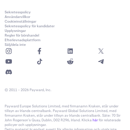
Sekretesspolicy
Användarvillkor
Cookieinställningar
Sekretesspolicy för kandidater
Upplysningar
Regler för börshandel
Efterlevnadsplattform
Sälj/dela inte
© 2011 – 2026 Payward, Inc.
Payward Europe Solutions Limited, med firmanamn Kraken, står under
tillsyn av Irlands centralbank. Payward Global Solutions Limited, med
firmanamn Kraken, står under tillsyn av Irlands centralbank. Säte: 70 Sir
John Rogerson’s Quay, Dublin, D02 R296, Irland. Klicka
här
för relaterade
policyer och upplysningar.
Detta material är endast avsett för allmän information och utgör inte