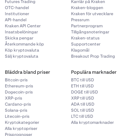
Futures Trading
Karriär på Kraken
OTC-handel
Kraken-bloggen
Institutioner
Kraken för utvecklare
API-handel
Pressrum
Kraken API Center
Partnerprogram
Insatsbelöningar
Tillgångsnoteringar
Skicka pengar
Kraken-status
Återkommande köp
Supportcenter
Köp kryptovaluta
Klagomål
Sälj kryptovaluta
Breakout Prop Trading
Bläddra bland priser
Populära marknader
Bitcoin-pris
BTC till USD
Ethereum-pris
ETH till USD
Dogecoin-pris
DOGE till USD
XRP-pris
XRP till USD
Cardano-pris
ADA till USD
Solana-pris
SOL till USD
Litecoin-pris
LTC till USD
Kryptokategorier
Alla kryptomarknader
Alla kryptopriser
Prisprognoser