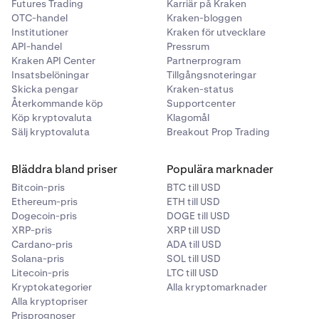
Futures Trading
Karriär på Kraken
OTC-handel
Kraken-bloggen
Institutioner
Kraken för utvecklare
API-handel
Pressrum
Kraken API Center
Partnerprogram
Insatsbelöningar
Tillgångsnoteringar
Skicka pengar
Kraken-status
Återkommande köp
Supportcenter
Köp kryptovaluta
Klagomål
Sälj kryptovaluta
Breakout Prop Trading
Bläddra bland priser
Populära marknader
Bitcoin-pris
BTC till USD
Ethereum-pris
ETH till USD
Dogecoin-pris
DOGE till USD
XRP-pris
XRP till USD
Cardano-pris
ADA till USD
Solana-pris
SOL till USD
Litecoin-pris
LTC till USD
Kryptokategorier
Alla kryptomarknader
Alla kryptopriser
Prisprognoser