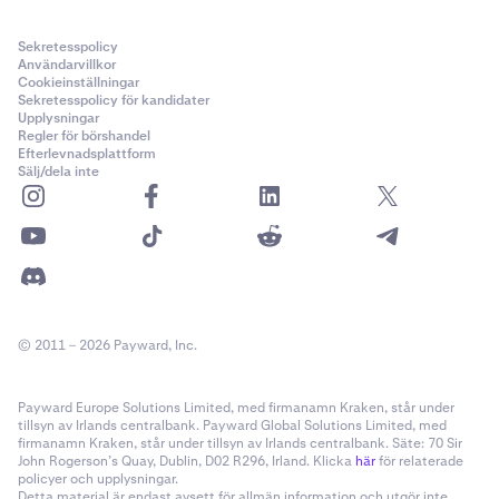
Sekretesspolicy
Användarvillkor
Cookieinställningar
Sekretesspolicy för kandidater
Upplysningar
Regler för börshandel
Efterlevnadsplattform
Sälj/dela inte
© 2011 – 2026 Payward, Inc.
Payward Europe Solutions Limited, med firmanamn Kraken, står under
tillsyn av Irlands centralbank. Payward Global Solutions Limited, med
firmanamn Kraken, står under tillsyn av Irlands centralbank. Säte: 70 Sir
John Rogerson’s Quay, Dublin, D02 R296, Irland. Klicka
här
för relaterade
policyer och upplysningar.
Detta material är endast avsett för allmän information och utgör inte