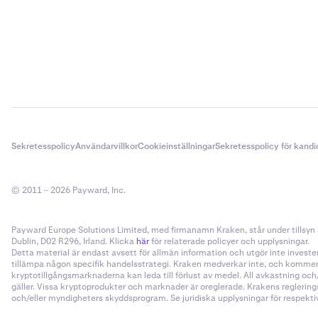
Sekretesspolicy
Användarvillkor
Cookieinställningar
Sekretesspolicy för kandi
© 2011 – 2026 Payward, Inc.
Payward Europe Solutions Limited, med firmanamn Kraken, står under tillsyn a
Dublin, D02 R296, Irland. Klicka
här
för relaterade policyer och upplysningar.
Detta material är endast avsett för allmän information och utgör inte invester
tillämpa någon specifik handelsstrategi. Kraken medverkar inte, och kommer i
kryptotillgångsmarknaderna kan leda till förlust av medel. All avkastning oc
gäller. Vissa kryptoprodukter och marknader är oreglerade. Krakens reglering
och/eller myndigheters skyddsprogram. Se juridiska upplysningar för respektive