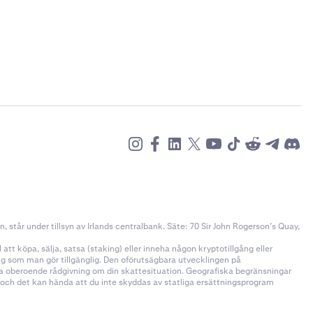
står under tillsyn av Irlands centralbank. Säte: 70 Sir John Rogerson’s Quay,
tt köpa, sälja, satsa (staking) eller inneha någon kryptotillgång eller
ång som man gör tillgänglig. Den oförutsägbara utvecklingen på
öka oberoende rådgivning om din skattesituation. Geografiska begränsningar
n och det kan hända att du inte skyddas av statliga ersättningsprogram