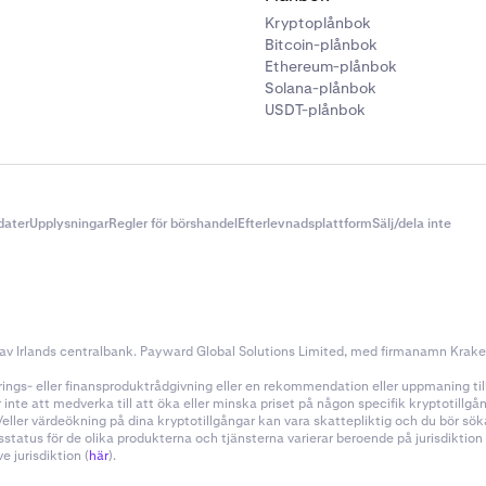
Kryptoplånbok
Bitcoin-plånbok
Ethereum-plånbok
Solana-plånbok
USDT-plånbok
dater
Upplysningar
Regler för börshandel
Efterlevnadsplattform
Sälj/dela inte
v Irlands centralbank. Payward Global Solutions Limited, med firmanamn Kraken, 
ings- eller finansproduktrådgivning eller en rekommendation eller uppmaning till a
nte att medverka till att öka eller minska priset på någon specifik kryptotillg
h/eller värdeökning på dina kryptotillgångar kan vara skattepliktig och du bör s
sstatus för de olika produkterna och tjänsterna varierar beroende på jurisdiktio
 jurisdiktion (
här
).