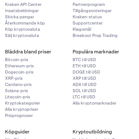
Kraken API Center
Partnerprogram
Du lägger en order för att köpa 1 TSLAx med en
1
Insatsbelöningar
Tillgångsnoteringar
multiplikator på 1,3 → motsvarar 0,76923076
Skicka pengar
Kraken-status
onchain-tokens.
Återkommande köp
Supportcenter
Köp kryptovaluta
Klagomål
Detta motsvarar 0,99999999 TSLAx, inte exakt 1.
2
Sälj kryptovaluta
Breakout Prop Trading
Bläddra bland priser
Populära marknader
Bitcoin-pris
BTC till USD
Ethereum-pris
ETH till USD
Dogecoin-pris
DOGE till USD
XRP-pris
XRP till USD
Cardano-pris
ADA till USD
Solana-pris
SOL till USD
Litecoin-pris
LTC till USD
Kryptokategorier
Alla kryptomarknader
Alla kryptopriser
Prisprognoser
Köpguider
Kryptoutbildning