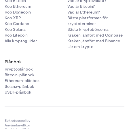
Köp Bitcoin
Vad är kryptovaluta?
Köp Ethereum
Vad är Bitcoin?
Köp Dogecoin
Vad är Ethereum?
Köp XRP
Bästa plattformen för
Köp Cardano
kryptoterminer
Köp Solana
Bästa kryptobörserna
Köp Litecoin
Kraken jämfört med Coinbase
Alla kryptoguider
Kraken jämfört med Binance
Lär om krypto
Plånbok
Kryptoplånbok
Bitcoin-plånbok
Ethereum-plånbok
Solana-plånbok
USDT-plånbok
Sekretesspolicy
Användarvillkor