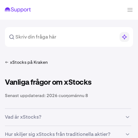
xStocks på Kraken
Vanliga frågor om xStocks
Senast uppdaterad:
2026 cuoŋománnu 8
Vad är xStocks?
xStocks är tokeniserade representationer av verkliga
Hur skiljer sig xStocks från traditionella aktier?