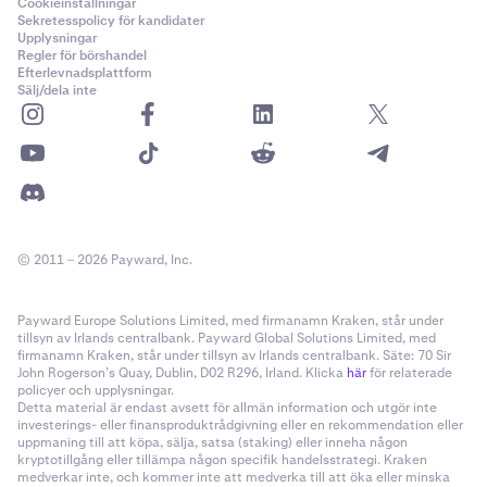
Cookieinställningar
Sekretesspolicy för kandidater
Upplysningar
Regler för börshandel
Efterlevnadsplattform
Sälj/dela inte
© 2011 – 2026 Payward, Inc.
Payward Europe Solutions Limited, med firmanamn Kraken, står under
tillsyn av Irlands centralbank. Payward Global Solutions Limited, med
firmanamn Kraken, står under tillsyn av Irlands centralbank. Säte: 70 Sir
John Rogerson’s Quay, Dublin, D02 R296, Irland. Klicka
här
för relaterade
policyer och upplysningar.
Detta material är endast avsett för allmän information och utgör inte
investerings- eller finansproduktrådgivning eller en rekommendation eller
uppmaning till att köpa, sälja, satsa (staking) eller inneha någon
kryptotillgång eller tillämpa någon specifik handelsstrategi. Kraken
medverkar inte, och kommer inte att medverka till att öka eller minska