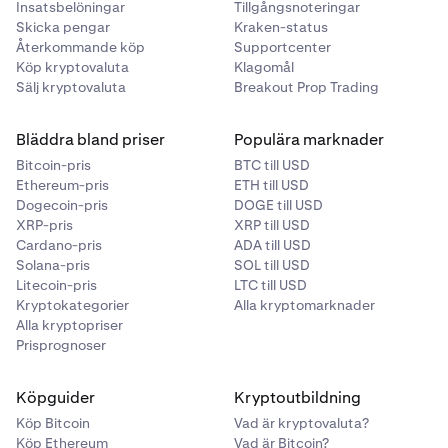
Insatsbelöningar
Tillgångsnoteringar
Skicka pengar
Kraken-status
Återkommande köp
Supportcenter
Köp kryptovaluta
Klagomål
Sälj kryptovaluta
Breakout Prop Trading
Bläddra bland priser
Populära marknader
Bitcoin-pris
BTC till USD
Ethereum-pris
ETH till USD
Dogecoin-pris
DOGE till USD
XRP-pris
XRP till USD
Cardano-pris
ADA till USD
Solana-pris
SOL till USD
Litecoin-pris
LTC till USD
Kryptokategorier
Alla kryptomarknader
Alla kryptopriser
Prisprognoser
Köpguider
Kryptoutbildning
Köp Bitcoin
Vad är kryptovaluta?
Köp Ethereum
Vad är Bitcoin?