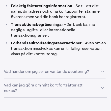
•
Felaktig faktureringsinformation
– Se till att ditt
namn, din adress och dina kortuppgifter stämmer
överens med vad din bank har registrerat.
•
Transaktionsbegränsningar
– Din bank kan ha
dagliga utgifts- eller internationella
transaktionsgränser.
•
Förhandsauktoriseringsreservationer
– Även om en
transaktion misslyckas kan en tillfällig reservation
visas på ditt kontoutdrag.
Vad händer om jag ser en väntande debitering?
Om en transaktion misslyckas men en debitering visas
Vad kan jag göra om mitt kort fortsätter att
som väntande, är detta en
nekas?
förhandsauktoriseringsreservation som din bank har
gjort.
Om din betalning fortsätter att misslyckas, prova
följande: