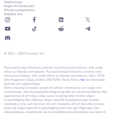
Upplysningar
Regler för börshandel
Efterlevnadsplattform
Sälj/dela inte
© 2011 – 2026 Payward, Inc.
Payward Europe Solutions Limited, med firmanamn Kraken, står under
tillsyn av Irlands centralbank. Payward Global Solutions Limited, med
firmanamn Kraken, står under tillsyn av Irlands centralbank. Säte: 70 Sir
John Rogerson’s Quay, Dublin, D02 R296, Irland. Klicka
här
för relaterade
policyer och upplysningar.
Detta material är endast avsett för allmän information och utgör inte
investerings- eller finansproduktrådgivning eller en rekommendation eller
uppmaning till att köpa, sälja, satsa (staking) eller inneha någon
kryptotillgång eller tillämpa någon specifik handelsstrategi. Kraken
medverkar inte, och kommer inte att medverka till att öka eller minska
priset på någon specifik kryptotillgång som man gör tillgänglig. Den
oförutsägbara utvecklingen på kryptotillgångsmarknaderna kan leda till