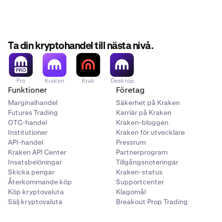
Trade on Kraken Pro:
No separate platform needed.
Kraken Prop is not available for users in AU, IN and the
Prop accounts live alongside your existing Kraken
UK.
account and are accessible on both web and mobile.
No time limit on evaluations:
Pass at your own pace.
Ta din kryptohandel till nästa nivå.
Multiple account sizes:
Plans range from $5,000 to
$200,000.
Pro
Kraken
Krak
Desktop
Funktioner
Företag
Marginalhandel
Säkerhet på Kraken
Futures Trading
Karriär på Kraken
OTC-handel
Kraken-bloggen
Institutioner
Kraken för utvecklare
API-handel
Pressrum
Kraken API Center
Partnerprogram
Insatsbelöningar
Tillgångsnoteringar
Skicka pengar
Kraken-status
Återkommande köp
Supportcenter
Köp kryptovaluta
Klagomål
Sälj kryptovaluta
Breakout Prop Trading