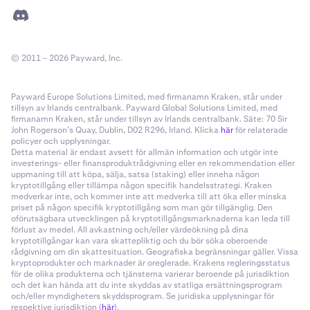
© 2011 – 2026 Payward, Inc.
Payward Europe Solutions Limited, med firmanamn Kraken, står under
tillsyn av Irlands centralbank. Payward Global Solutions Limited, med
firmanamn Kraken, står under tillsyn av Irlands centralbank. Säte: 70 Sir
John Rogerson’s Quay, Dublin, D02 R296, Irland. Klicka
här
för relaterade
policyer och upplysningar.
Detta material är endast avsett för allmän information och utgör inte
investerings- eller finansproduktrådgivning eller en rekommendation eller
uppmaning till att köpa, sälja, satsa (staking) eller inneha någon
kryptotillgång eller tillämpa någon specifik handelsstrategi. Kraken
medverkar inte, och kommer inte att medverka till att öka eller minska
priset på någon specifik kryptotillgång som man gör tillgänglig. Den
oförutsägbara utvecklingen på kryptotillgångsmarknaderna kan leda till
förlust av medel. All avkastning och/eller värdeökning på dina
kryptotillgångar kan vara skattepliktig och du bör söka oberoende
rådgivning om din skattesituation. Geografiska begränsningar gäller. Vissa
kryptoprodukter och marknader är oreglerade. Krakens regleringsstatus
för de olika produkterna och tjänsterna varierar beroende på jurisdiktion
och det kan hända att du inte skyddas av statliga ersättningsprogram
och/eller myndigheters skyddsprogram. Se juridiska upplysningar för
respektive jurisdiktion (
här
).