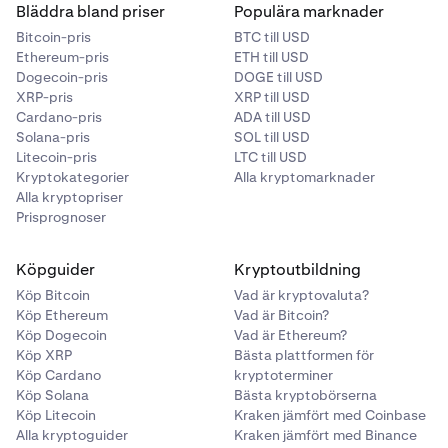
Bläddra bland priser
Populära marknader
Bitcoin-pris
BTC till USD
Ethereum-pris
ETH till USD
Dogecoin-pris
DOGE till USD
XRP-pris
XRP till USD
Cardano-pris
ADA till USD
Solana-pris
SOL till USD
Litecoin-pris
LTC till USD
Kryptokategorier
Alla kryptomarknader
Alla kryptopriser
Prisprognoser
Köpguider
Kryptoutbildning
Köp Bitcoin
Vad är kryptovaluta?
Köp Ethereum
Vad är Bitcoin?
Köp Dogecoin
Vad är Ethereum?
Köp XRP
Bästa plattformen för
Köp Cardano
kryptoterminer
Köp Solana
Bästa kryptobörserna
Köp Litecoin
Kraken jämfört med Coinbase
Alla kryptoguider
Kraken jämfört med Binance