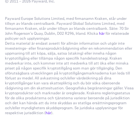
© 2011 – 2026 Payward, Inc.
Payward Europe Solutions Limited, med firmanamn Kraken, står under
tillsyn av Irlands centralbank. Payward Global Solutions Limited, med
firmanamn Kraken, står under tillsyn av Irlands centralbank. Säte: 70 Sir
John Rogerson’s Quay, Dublin, D02 R296, Irland. Klicka
här
för relaterade
policyer och upplysningar.
Detta material är endast avsett för allmän information och utgör inte
investerings- eller finansproduktrådgivning eller en rekommendation eller
uppmaning till att köpa, sälja, satsa (staking) eller inneha någon
kryptotillgång eller tillämpa någon specifik handelsstrategi. Kraken
medverkar inte, och kommer inte att medverka till att öka eller minska
priset på någon specifik kryptotillgång som man gör tillgänglig. Den
oförutsägbara utvecklingen på kryptotillgångsmarknaderna kan leda till
förlust av medel. All avkastning och/eller värdeökning på dina
kryptotillgångar kan vara skattepliktig och du bör söka oberoende
rådgivning om din skattesituation. Geografiska begränsningar gäller. Vissa
kryptoprodukter och marknader är oreglerade. Krakens regleringsstatus
för de olika produkterna och tjänsterna varierar beroende på jurisdiktion
och det kan hända att du inte skyddas av statliga ersättningsprogram
och/eller myndigheters skyddsprogram. Se juridiska upplysningar för
respektive jurisdiktion (
här
).