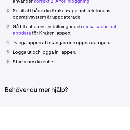
använder
korrekt 2FA för inloggning
.
Se till att både din Kraken-app och telefonens
2
operativsystem är uppdaterade.
Gå till enhetens inställningar och
rensa cache och
3
appdata
för Kraken-appen.
Tvinga appen att stängas och öppna den igen.
4
Logga ut och logga in i appen.
5
Starta om din enhet.
6
Behöver du mer hjälp?