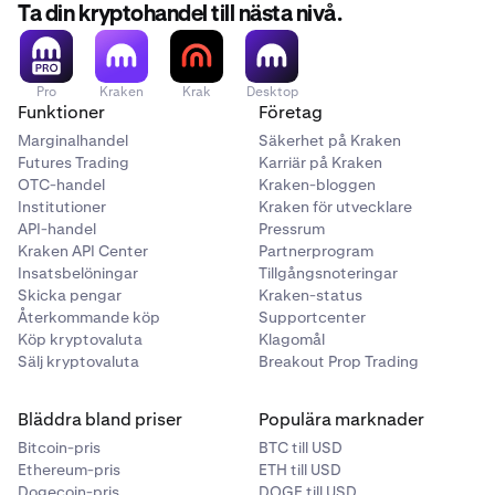
Ta din kryptohandel till nästa nivå.
Pro
Kraken
Krak
Desktop
Funktioner
Företag
Marginalhandel
Säkerhet på Kraken
Futures Trading
Karriär på Kraken
OTC-handel
Kraken-bloggen
Institutioner
Kraken för utvecklare
API-handel
Pressrum
Kraken API Center
Partnerprogram
Insatsbelöningar
Tillgångsnoteringar
Skicka pengar
Kraken-status
Återkommande köp
Supportcenter
Köp kryptovaluta
Klagomål
Sälj kryptovaluta
Breakout Prop Trading
Bläddra bland priser
Populära marknader
Bitcoin-pris
BTC till USD
Ethereum-pris
ETH till USD
Dogecoin-pris
DOGE till USD