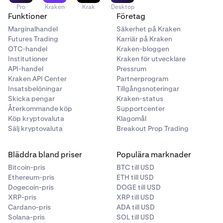
Pro
Kraken
Krak
Desktop
Funktioner
Företag
Marginalhandel
Säkerhet på Kraken
Futures Trading
Karriär på Kraken
OTC-handel
Kraken-bloggen
Institutioner
Kraken för utvecklare
API-handel
Pressrum
Kraken API Center
Partnerprogram
Insatsbelöningar
Tillgångsnoteringar
Skicka pengar
Kraken-status
Återkommande köp
Supportcenter
Köp kryptovaluta
Klagomål
Sälj kryptovaluta
Breakout Prop Trading
Bläddra bland priser
Populära marknader
Bitcoin-pris
BTC till USD
Ethereum-pris
ETH till USD
Dogecoin-pris
DOGE till USD
XRP-pris
XRP till USD
Cardano-pris
ADA till USD
Solana-pris
SOL till USD