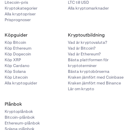
Litecoin-pris
LTC till USD
Kryptokategorier
Alla kryptomarknader
Alla kryptopriser
Prisprognoser
Köpguider
Kryptoutbildning
Köp Bitcoin
Vad är kryptovaluta?
Köp Ethereum
Vad är Bitcoin?
Köp Dogecoin
Vad är Ethereum?
Köp XRP
Bästa plattformen för
Köp Cardano
kryptoterminer
Köp Solana
Bästa kryptobörserna
Köp Litecoin
Kraken jämfört med Coinbase
Alla kryptoguider
Kraken jämfört med Binance
Lär om krypto
Plånbok
Kryptoplånbok
Bitcoin-plånbok
Ethereum-plånbok
Solana-plånbok