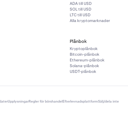
ADA till USD
insättningen: granska insättningsinformationen och klicka på
SOL till USD
g
för att fortsätta.
LTC till USD
Alla kryptomarknader
ör ökad säkerhet kan du inte ta ut insättningen förrän efter tr
Plånbok
Kryptoplånbok
Bitcoin-plånbok
Ethereum-plånbok
Solana-plånbok
USDT-plånbok
Spara och fortsätt
i ditt PayPal-konto för att ansluta det till 
dater
Upplysningar
Regler för börshandel
Efterlevnadsplattform
Sälj/dela inte
 anslutit ditt PayPal-konto till Kraken kan du välja det som
gsmetod.
en
Insättningsmetod
väljer du
PayPal.