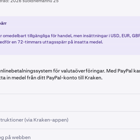
erad:
2026 suoidnemánnu 25
ärr
r omedelbart tillgängliga för handel, men insättningar i USD, EUR, GB
edför en 72-timmars uttagsspärr på insatta medel.
 onlinebetalningssystem för valutaöverföringar. Med PayPal ka
ta in medel från ditt PayPal-konto till Kraken.
da PayPal måste du uppfylla följande krav:
struktioner (via Kraken-appen)
ierar du ditt konto med PayPal via Kraken-appen:
ng: Ditt Kraken-konto måste vara
verifierat
.
teg på webben