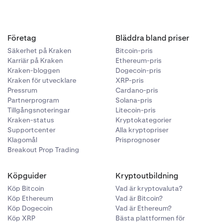
n.
Företag
Bläddra bland priser
u för att logga
Säkerhet på Kraken
Bitcoin-pris
tsätt
i ditt
Karriär på Kraken
Ethereum-pris
Kraken-bloggen
Dogecoin-pris
Kraken för utvecklare
XRP-pris
Pressrum
Cardano-pris
Partnerprogram
Solana-pris
Tillgångsnoteringar
Litecoin-pris
ttning
.
Kraken-status
Kryptokategorier
Supportcenter
Alla kryptopriser
Klagomål
Prisprognoser
Breakout Prop Trading
Köpguider
Kryptoutbildning
Köp Bitcoin
Vad är kryptovaluta?
Köp Ethereum
Vad är Bitcoin?
Köp Dogecoin
Vad är Ethereum?
Köp XRP
Bästa plattformen för