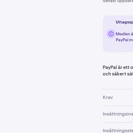
Senast uppdat
Uttagssp
Medlen ä
PayPal m
PayPal är ett
och säkert sät
Krav
För att använ
Insättningsin
•
Så här finans
Verifieri
Insättningss