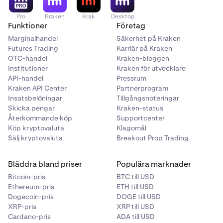
privata nyckel permanent tar bort åtkomst.
Markera
rutan
som bekräftar att du accepterar riskerna och
Pro
Kraken
Krak
Desktop
Slutför 2FA-verifieringen.
4
Funktioner
Företag
ansvaret för att säkra din privata nyckel.
Marginalhandel
Säkerhet på Kraken
Klicka sedan på
Visa nyckel och exportera plånbok.
Futures Trading
Karriär på Kraken
OTC-handel
Kraken-bloggen
Institutioner
Kraken för utvecklare
API-handel
Pressrum
Kraken API Center
Partnerprogram
Insatsbelöningar
Tillgångsnoteringar
Skicka pengar
Kraken-status
Återkommande köp
Supportcenter
Köp kryptovaluta
Klagomål
Sälj kryptovaluta
Breakout Prop Trading
Bläddra bland priser
Populära marknader
Bitcoin-pris
BTC till USD
Ethereum-pris
ETH till USD
Slutför steget för tvåfaktorsautentisering (2FA).
8
Dogecoin-pris
DOGE till USD
Din privata nyckel kommer att visas på skärmen.
9
XRP-pris
XRP till USD
Skriv ner den och förvara den på ett säkert ställe. Du
Cardano-pris
ADA till USD