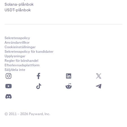
Solana-plånbok
USDT-plånbok
Sekretesspolicy
Användarvillkor
Cookieinställningar
Sekretesspolicy för kandidater
Upplysningar
Efter stängning kommer du att återgå till Kraksens
Regler för börshandel
Efterlevnadsplattform
huvudsida. Plånbokssaldona kommer inte längre att
Sälj/dela inte
visas på ditt konto.
© 2011 – 2026 Payward, Inc.