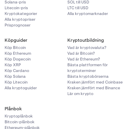
Solana-pris
SOL till USD
kan också använda knappen Kopiera för att kopiera
Litecoin-pris
LTC till USD
den till ditt urklipp.
Kryptokategorier
Alla kryptomarknader
Alla kryptopriser
En nedräkningstimer visar hur länge den privata
Prisprognoser
nyckeln kommer att vara synlig (upp till 24 timmar).
Slutför steget för tvåfaktorsautentisering (2FA).
7
Köpguider
Kryptoutbildning
Markera rutan
som bekräftar att du har skrivit ner
10
Din privata nyckel kommer att visas på skärmen.
8
Köp Bitcoin
din privata nyckel. Klicka sedan på
Vad är kryptovaluta?
Stäng.
Skriv ner den och förvara den på ett säkert ställe. Du
Köp Ethereum
Vad är Bitcoin?
kan också använda knappen Kopiera för att kopiera
Köp Dogecoin
Vad är Ethereum?
den till ditt urklipp.
Köp XRP
Bästa plattformen för
Köp Cardano
kryptoterminer
Köp Solana
Bästa kryptobörserna
En nedräkningstimer visar hur länge den privata
Köp Litecoin
Kraken jämfört med Coinbase
nyckeln kommer att vara synlig (upp till 24 timmar).
Alla kryptoguider
Kraken jämfört med Binance
Lär om krypto
Markera rutan
som bekräftar att du har skrivit ner
9
din privata nyckel. Klicka sedan på
Stäng.
Plånbok
Kryptoplånbok
Bitcoin-plånbok
Ethereum-plånbok