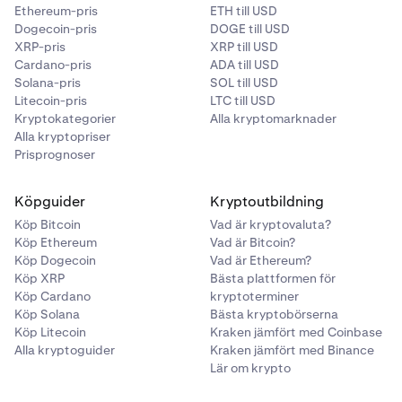
Ethereum-pris
ETH till USD
Dogecoin-pris
DOGE till USD
XRP-pris
XRP till USD
Cardano-pris
ADA till USD
Solana-pris
SOL till USD
Litecoin-pris
LTC till USD
Kryptokategorier
Alla kryptomarknader
Alla kryptopriser
Prisprognoser
Köpguider
Kryptoutbildning
Köp Bitcoin
Vad är kryptovaluta?
Köp Ethereum
Vad är Bitcoin?
Köp Dogecoin
Vad är Ethereum?
Köp XRP
Bästa plattformen för
Köp Cardano
kryptoterminer
Köp Solana
Bästa kryptobörserna
Köp Litecoin
Kraken jämfört med Coinbase
Alla kryptoguider
Kraken jämfört med Binance
Lär om krypto