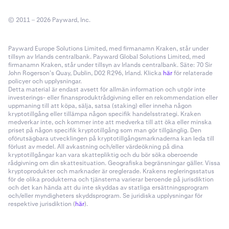
© 2011 – 2026 Payward, Inc.
Payward Europe Solutions Limited, med firmanamn Kraken, står under
tillsyn av Irlands centralbank. Payward Global Solutions Limited, med
firmanamn Kraken, står under tillsyn av Irlands centralbank. Säte: 70 Sir
John Rogerson’s Quay, Dublin, D02 R296, Irland. Klicka
här
för relaterade
policyer och upplysningar.
Detta material är endast avsett för allmän information och utgör inte
investerings- eller finansproduktrådgivning eller en rekommendation eller
uppmaning till att köpa, sälja, satsa (staking) eller inneha någon
kryptotillgång eller tillämpa någon specifik handelsstrategi. Kraken
medverkar inte, och kommer inte att medverka till att öka eller minska
priset på någon specifik kryptotillgång som man gör tillgänglig. Den
oförutsägbara utvecklingen på kryptotillgångsmarknaderna kan leda till
förlust av medel. All avkastning och/eller värdeökning på dina
kryptotillgångar kan vara skattepliktig och du bör söka oberoende
rådgivning om din skattesituation. Geografiska begränsningar gäller. Vissa
kryptoprodukter och marknader är oreglerade. Krakens regleringsstatus
för de olika produkterna och tjänsterna varierar beroende på jurisdiktion
och det kan hända att du inte skyddas av statliga ersättningsprogram
och/eller myndigheters skyddsprogram. Se juridiska upplysningar för
respektive jurisdiktion (
här
).