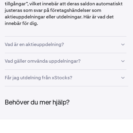
tillgångar”, vilket innebär att deras saldon automatiskt
justeras som svar på företagshändelser som
aktieuppdelningar eller utdelningar. Här är vad det
innebär för dig.
Vad är en aktieuppdelning?
En aktieuppdelning ökar antalet aktier i omlopp men
Vad gäller omvända uppdelningar?
sänker priset per aktie proportionerligt. Till exempel, om
Apple (AAPL) tillkännager en aktieuppdelning 4-för-1,
En omvänd aktieuppdelning minskar antalet aktier men
Får jag utdelning från xStocks?
blir en AAPLx-aktie fyra, var och en till en fjärdedel av det
ökar deras pris. Ditt totala dollarvärde förblir
ursprungliga priset.
oförändrat.
Utdelningsutbetalningar kommer att återinvesteras
automatiskt i fler av samma token. Istället för att få en
Behöver du mer hjälp?
kontantutdelning kommer ditt xStocks-saldo att öka för
att återspegla utdelningen.
Vad detta innebär för dig: