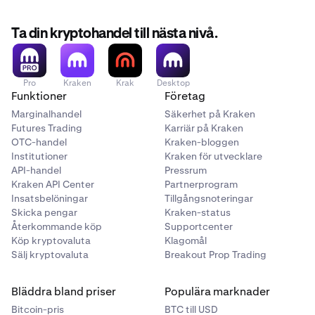
•
Du får ingen kontantinsättning.
Ta din kryptohandel till nästa nivå.
•
Du får större exponering mot aktien. Ditt
tokeniserade saldo ökar för att återspegla
utdelningen, precis som om du hade återinvesterat
Pro
Kraken
Krak
Desktop
den automatiskt.
Funktioner
Företag
Marginalhandel
Säkerhet på Kraken
Futures Trading
Karriär på Kraken
OTC-handel
Kraken-bloggen
Institutioner
Kraken för utvecklare
API-handel
Pressrum
Kraken API Center
Partnerprogram
Insatsbelöningar
Tillgångsnoteringar
Skicka pengar
Kraken-status
Återkommande köp
Supportcenter
Köp kryptovaluta
Klagomål
Sälj kryptovaluta
Breakout Prop Trading
Bläddra bland priser
Populära marknader
Bitcoin-pris
BTC till USD